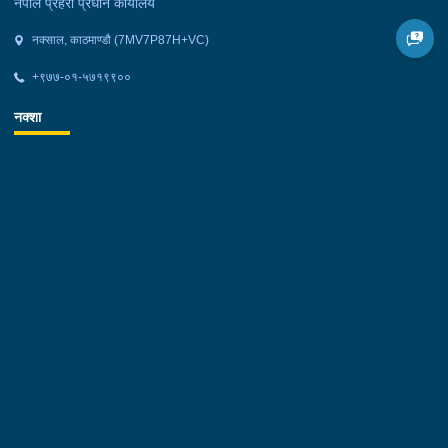
नेपाल प्रहरी प्रधान कार्यालय
नक्साल, काठमाण्डौ (7MV7P87H+VC)
+९७७-०१-५७१९९००
नक्शा