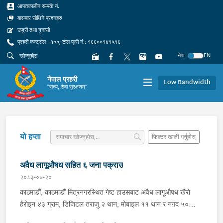
आपतकालीन सम्पर्क नं.
बारम्बार सोधिने प्रश्नहरु
उजुरी तथा गुनासो
प्रहरी कन्ट्रोल : १००, टोल फ्री नं.: १६६००१४१५१६
नेपा
EN
नेपाल प्रहरी
Low Bandwidth
"सत्य, सेवा सुरक्षणम्"
यो हप्ता
फिल्टर खाली गर्नुहोस्
अवैध लागूऔषध सहित ६ जना पक्राउ
२०८३-०४-२०
काठमाडौं, काठमाडौं मित्रनगरस्थित गेष्ट हाउसबाट अवैध लागूऔषध खैरो
हेरोइन ४३ ग्राम, डिजिटल तराजु २ थान, मोबाइल ११ थान र नगद ५०
हजार रूपैयाँ सहित ३ जनालाई साउन १४ गते प्रहरीले पक्राउ गरेको छ ।