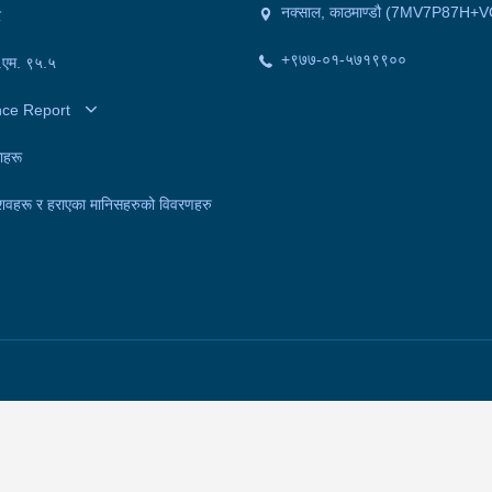
नक्साल, काठमाण्डौ (7MV7P87H+V
र
+९७७-०१-५७१९९००
फ.एम. ९५.५
nce Report
ाहरू
शवहरू र हराएका मानिसहरुको विवरणहरु