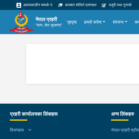
आपतकालीन सम्पर्क नं.
बारम्बार सोधिने प्रश्नहरु
उजुरी तथा गुनासो
नेपाल प्रहरी
गृहपृष्ठ
हाम्रो बारेमा
संरचना
सम
"सत्य, सेवा सुरक्षणम्"
प्रहरी कार्यालयका लिंकहरू
अन्य लिंकहरु
विभागहरू
नेपाल प्रहरी श्री