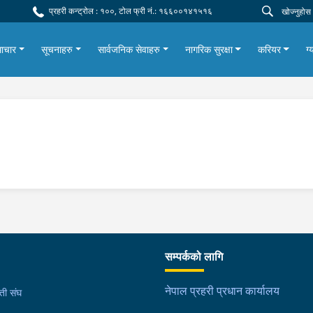
प्रहरी कन्ट्रोल : १००, टोल फ्री नं.: १६६००१४१५१६
ाचार
सूचनाहरु
सार्वजनिक सेवाहरु
नागरिक सुरक्षा
करियर
ग्
सम्पर्कको लागि
नेपाल प्रहरी प्रधान कार्यालय
मती संघ