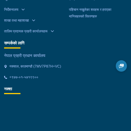
निर्देशनालय
पहिचान नखुलेका शवहरू र हराएका
मानिसहरुको विवरणहरु
शाखा तथा महाशाखा
तालिम प्रदायक प्रहरी कार्यालयहरू
सम्पर्कको लागि
नेपाल प्रहरी प्रधान कार्यालय
नक्साल, काठमाण्डौ (7MV7P87H+VC)
+९७७-०१-५७१९९००
नक्शा