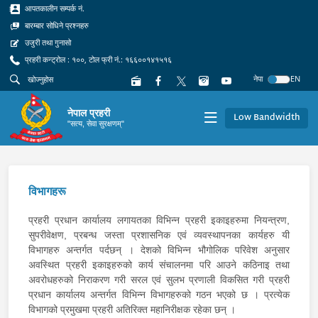
आपतकालीन सम्पर्क नं.
बारम्बार सोधिने प्रश्नहरु
उजुरी तथा गुनासो
प्रहरी कन्ट्रोल : १००, टोल फ्री नं.: १६६००१४१५१६
नेपा
EN
नेपाल प्रहरी
Low Bandwidth
"सत्य, सेवा सुरक्षणम्"
विभागहरू
प्रहरी प्रधान कार्यालय लगायतका विभिन्न प्रहरी इकाइहरुमा नियन्त्रण,
सुपरीवेक्षण, प्रबन्ध जस्ता प्रशासनिक एवं व्यवस्थापनका कार्यहरु यी
विभागहरु अन्तर्गत पर्दछन् । देशको विभिन्न भौगोलिक परिवेश अनुसार
अवस्थित प्रहरी इकाइहरुको कार्य संचालनमा परि आउने कठिनाइ तथा
अवरोधहरुको निराकरण गरी सरल एवं सुलभ प्रणाली विकसित गरी प्रहरी
प्रधान कार्यालय अन्तर्गत विभिन्न विभागहरुको गठन भएको छ । प्रत्येक
विभागको प्रमुखमा प्रहरी अतिरिक्त महानिरीक्षक रहेका छन् ।