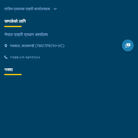
तालिम प्रदायक प्रहरी कार्यालयहरू
सम्पर्कको लागि
नेपाल प्रहरी प्रधान कार्यालय
नक्साल, काठमाण्डौ (7MV7P87H+VC)
+९७७-०१-५७१९९००
नक्शा