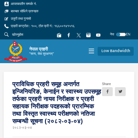
आपतकालीन सम्पर्क नं.
बारम्बार सोधिने प्रश्नहरु
उजुरी तथा गुनासो
प्रहरी कन्ट्रोल : १००, टोल फ्री नं.: १६६००१४१५१६
नेपा
EN
नेपाल प्रहरी
Low Bandwidth
"सत्य, सेवा सुरक्षणम्"
प्राविधिक प्रहरी समूह अन्तर्गत
Share
इन्जिनियरिङ, केनाईन र स्वास्थ्य उपसमूह
तर्फका प्रहरी नायव निरीक्षक र प्रहरी
सहायक निरीक्षक पदहरूको प्रारम्भिक
तथा विस्तृत स्वास्थ्य परीक्षणको नतिजा
सम्बन्धी सूचना (२०८२-०३-०४)
२०८२-०३-०४