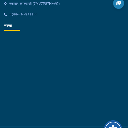
नक्साल, काठमाण्डौ (7MV7P87H+VC)
+९७७-०१-५७१९९००
नक्शा