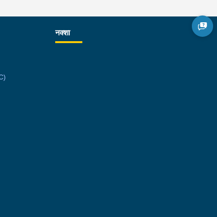
नक्शा
C)