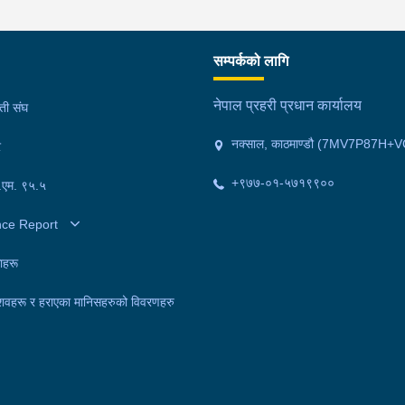
सम्पर्कको लागि
नेपाल प्रहरी प्रधान कार्यालय
मती संघ
नक्साल, काठमाण्डौ (7MV7P87H+V
र
+९७७-०१-५७१९९००
फ.एम. ९५.५
nce Report
ाहरू
शवहरू र हराएका मानिसहरुको विवरणहरु