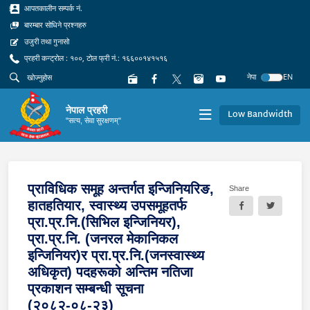
आपतकालीन सम्पर्क नं.
बारम्बार सोधिने प्रश्नहरु
उजुरी तथा गुनासो
प्रहरी कन्ट्रोल : १००, टोल फ्री नं.: १६६००१४१५१६
नेपा
EN
नेपाल प्रहरी
Low Bandwidth
"सत्य, सेवा सुरक्षणम्"
प्राविधिक समूह अन्तर्गत इन्जिनियरिङ,
Share
हातहतियार, स्वास्थ्य उपसमूहतर्फ
प्रा.प्र.नि.(सिभिल इन्जिनियर),
प्रा.प्र.नि. (जनरल मेकानिकल
इन्जिनियर)र प्रा.प्र.नि.(जनस्वास्थ्य
अधिकृत) पदहरूको अन्तिम नतिजा
प्रकाशन सम्बन्धी सूचना
(२०८२-०८-२३)