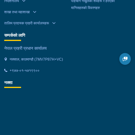
निर्देशनालय
पहिचान नखुलेका शवहरू र हराएका
मानिसहरुको विवरणहरु
शाखा तथा महाशाखा
तालिम प्रदायक प्रहरी कार्यालयहरू
सम्पर्कको लागि
नेपाल प्रहरी प्रधान कार्यालय
नक्साल, काठमाण्डौ (7MV7P87H+VC)
+९७७-०१-५७१९९००
नक्शा