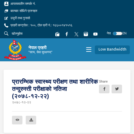
आपतकालीन सम्पर्क नं.
बारम्बार सोधिने प्रश्नहरु
उजुरी तथा गुनासो
प्रहरी कन्ट्रोल : १००, टोल फ्री नं.: १६६००१४१५१६
नेपा
EN
नेपाल प्रहरी
Low Bandwidth
"सत्य, सेवा सुरक्षणम्"
प्रारम्भिक स्वास्थ्य परीक्षण तथा शारीरिक
Share
तन्दुरुस्ती परीक्षाको नतिजा
(२०७८-१२-२२)
२०७८-१२-२२