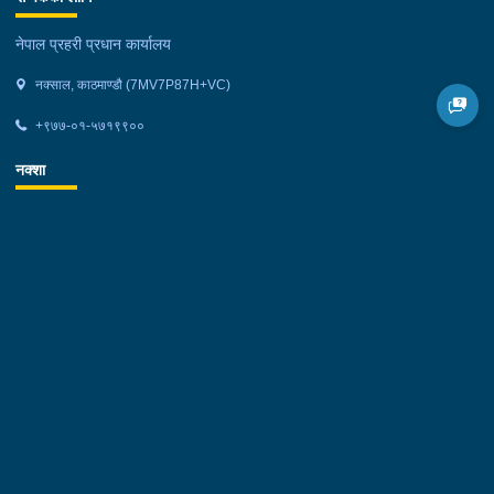
नेपाल प्रहरी प्रधान कार्यालय
नक्साल, काठमाण्डौ (7MV7P87H+VC)
+९७७-०१-५७१९९००
नक्शा