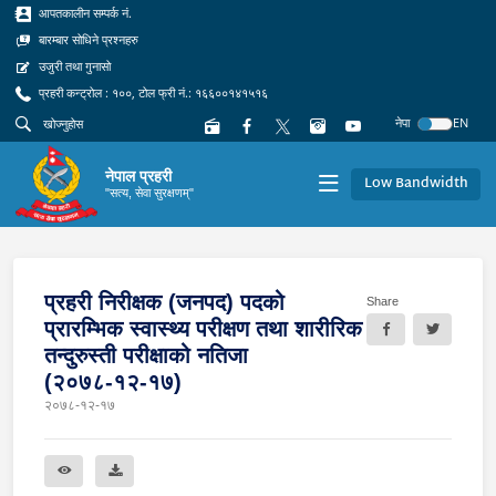
आपतकालीन सम्पर्क नं.
बारम्बार सोधिने प्रश्नहरु
उजुरी तथा गुनासो
प्रहरी कन्ट्रोल : १००, टोल फ्री नं.: १६६००१४१५१६
नेपा
EN
नेपाल प्रहरी
Low Bandwidth
"सत्य, सेवा सुरक्षणम्"
प्रहरी निरीक्षक (जनपद) पदको
Share
प्रारम्भिक स्वास्थ्य परीक्षण तथा शारीरिक
तन्दुरुस्ती परीक्षाको नतिजा
(२०७८-१२-१७)
२०७८-१२-१७