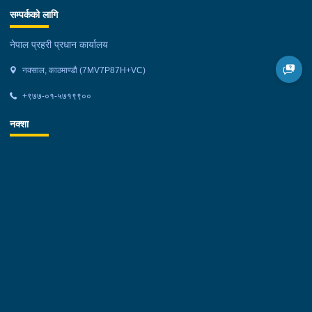
सम्पर्कको लागि
नेपाल प्रहरी प्रधान कार्यालय
नक्साल, काठमाण्डौ (7MV7P87H+VC)
+९७७-०१-५७१९९००
नक्शा