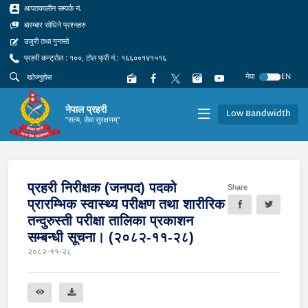
आपतकालीन सम्पर्क नं.
बारम्बार सोधिने प्रश्नहरु
उजुरी तथा गुनासो
प्रहरी कन्ट्रोल : १००, टोल फ्री नं.: १६६००१४१५१६
नेपा
EN
नेपाल प्रहरी
Low Bandwidth
"सत्य, सेवा सुरक्षणम्"
प्रहरी निरीक्षक (जनपद) पदको
Share
प्रारम्भिक स्वास्थ्य परीक्षण तथा शारीरिक
तन्दुरुस्ती परीक्षा तालिका प्रकाशन
सम्बन्धी सूचना। (२०८२-११-२८)
२०८२-११-२८