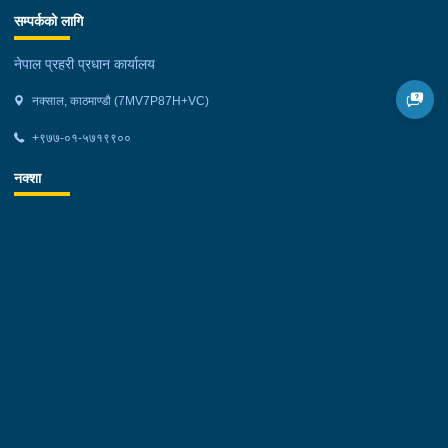
सम्पर्कको लागि
नेपाल प्रहरी प्रधान कार्यालय
नक्साल, काठमाण्डौ (7MV7P87H+VC)
+९७७-०१-५७१९९००
नक्शा