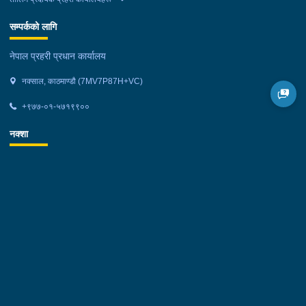
सम्पर्कको लागि
नेपाल प्रहरी प्रधान कार्यालय
नक्साल, काठमाण्डौ (7MV7P87H+VC)
+९७७-०१-५७१९९००
नक्शा