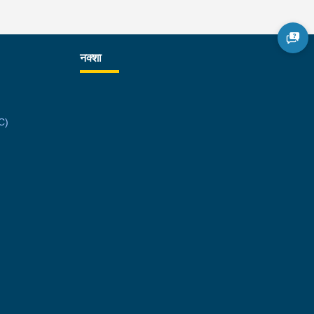
नक्शा
C)