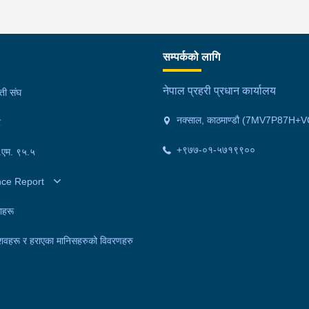
सम्पर्कको लागि
नेपाल प्रहरी प्रधान कार्यालय
मती संघ
नक्साल, काठमाण्डौ (7MV7P87H+V
र
+९७७-०१-५७१९९००
फ.एम. ९५.५
nce Report
ाहरू
शवहरू र हराएका मानिसहरुको विवरणहरु