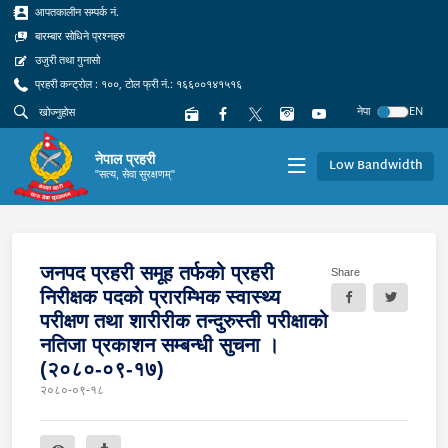
आपतकालीन सम्पर्क नं.
बारम्बार सोधिने प्रश्नहरु
उजुरी तथा गुनासो
प्रहरी कन्ट्रोल : १००, टोल फ्री नं.: १६६००१४१५१६
नेपा
EN
नेपाल प्रहरी
Low Bandwidth
"सत्य, सेवा सुरक्षणम्"
जनपद प्रहरी समूह तर्फको प्रहरी
Share
निरीक्षक पदको प्रारम्भिक स्वास्थ्य
परीक्षण तथा शारीरीक तन्दुरुस्ती परीक्षाको
नतिजा प्रकाशन सम्बन्धी सुचना ।
(२०८०-०९-१७)
२०८०-०९-१८