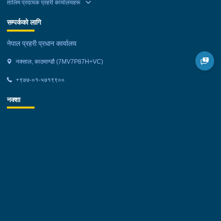
तालिम प्रदायक प्रहरी कार्यालयहरू
सम्पर्कको लागि
नेपाल प्रहरी प्रधान कार्यालय
नक्साल, काठमाण्डौ (7MV7P87H+VC)
+९७७-०१-५७१९९००
नक्शा