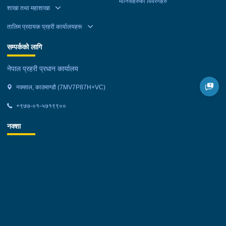
मानिसहरुको विवरणहरु
शाखा तथा महाशाखा
तालिम प्रदायक प्रहरी कार्यालयहरू
सम्पर्कको लागि
नेपाल प्रहरी प्रधान कार्यालय
नक्साल, काठमाण्डौ (7MV7P87H+VC)
+९७७-०१-५७१९९००
नक्शा