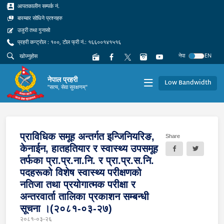
आपतकालीन सम्पर्क नं.
बारम्बार सोधिने प्रश्नहरु
उजुरी तथा गुनासो
प्रहरी कन्ट्रोल : १००, टोल फ्री नं.: १६६००१४१५१६
नेपा
EN
नेपाल प्रहरी
Low Bandwidth
"सत्य, सेवा सुरक्षणम्"
प्राविधिक समूह अन्तर्गत इन्जिनियरिङ,
Share
केनाईन, हातहतियार र स्वास्थ्य उपसमूह
तर्फका प्रा.प्र.ना.नि. र प्रा.प्र.स.नि.
पदहरूको विशेष स्वास्थ्य परीक्षणको
नतिजा तथा प्रयोगात्मक परीक्षा र
अन्तरवार्ता तालिका प्रकाशन सम्बन्धी
सूचना ।(२०८१-०३-२७)
२०८१-०३-२६