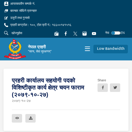
आपतकालीन सम्पर्क नं.
बारम्बार सोधिने प्रश्नहरु
उजुरी तथा गुनासो
प्रहरी कन्ट्रोल : १००, टोल फ्री नं.: १६६००१४१५१६
नेपा
EN
नेपाल प्रहरी
Low Bandwidth
"सत्य, सेवा सुरक्षणम्"
प्रहरी कार्यालय सहयोगी पदको
Share
विशिष्‍टीकृत कार्य क्षेत्र चयन फाराम
(२०७९-१०-२७)
२०७९-१०-२७