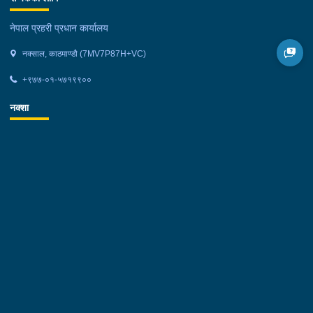
नेपाल प्रहरी प्रधान कार्यालय
नक्साल, काठमाण्डौ (7MV7P87H+VC)
+९७७-०१-५७१९९००
नक्शा