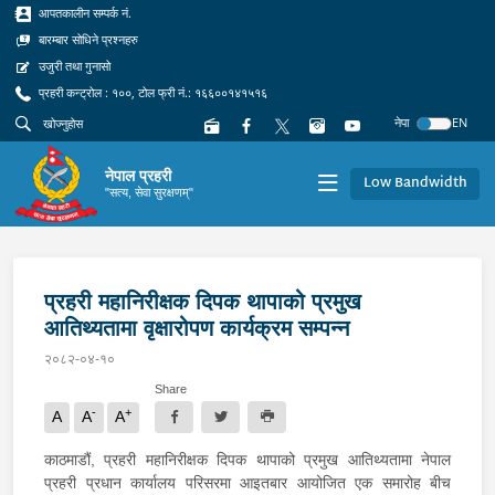
आपतकालीन सम्पर्क नं.
बारम्बार सोधिने प्रश्नहरु
उजुरी तथा गुनासो
प्रहरी कन्ट्रोल : १००, टोल फ्री नं.: १६६००१४१५१६
नेपा
EN
नेपाल प्रहरी
Low Bandwidth
"सत्य, सेवा सुरक्षणम्"
प्रहरी महानिरीक्षक दिपक थापाको प्रमुख
आतिथ्यतामा वृक्षारोपण कार्यक्रम सम्पन्न
२०८२-०४-१०
Share
-
+
A
A
A
काठमाडौं, प्रहरी महानिरीक्षक दिपक थापाको प्रमुख आतिथ्यतामा नेपाल
प्रहरी प्रधान कार्यालय परिसरमा आइतबार आयोजित एक समारोह बीच