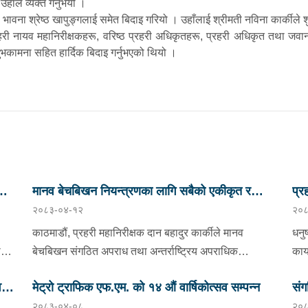
हाँले व्यक्त गर्नुभयो ।
ी भावना श्रेष्ठ खापुङ्गलाई समेत बिदाइ गरियो । उहाँलाई श्रीमती नविना कार्कीले
री नायव महानिरीक्षकहरू, वरिष्ठ प्रहरी अधिकृतहरू, प्रहरी अधिकृत तथा जवानहर
ुभकामना सहित हार्दिक बिदाइ गर्नुभएको थियो ।
ारा
मानव बेचबिखन नियन्त्रणका लागि सबैको एकीकृत र
प्र
२०८३-०४-१२
२०८
प्रभावकारी प्रयास अपरिहार्य - प्रहरी महानिरीक्षक दान
उद्
बहादुर कार्की
काठमाडौं, प्रहरी महानिरीक्षक दान बहादुर कार्कीले मानव
धनु
ी
बेचबिखन संगठित अपराध तथा अन्तर्राष्ट्रिय अपराधिक
कार
सञ्जालसँग जोडिएको अत्यन्तै गम्भीर विषय भएको उल्लेख गर्दै
ज्य
वन
मेट्रो ट्राफिक एफ.एम. को १४ औं वार्षिकोत्सव सम्पन्न
संग
्षक
यसको नियन्त्रणको लागि सुरक्षा तथा न्याय प्रणाली, स्थानीय
कार
२०८३-०४-०८
२०८
 ।
तह, नागरिक समाज, संचारमाध्यम, निजी क्षेत्र, अन्तर्राष्ट्रिय
नवन
सहभ