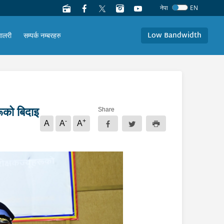
नेपा
EN
Low Bandwidth
यालरी
सम्पर्क नम्बरहरु
रूको बिदाइ
Share
-
+
A
A
A