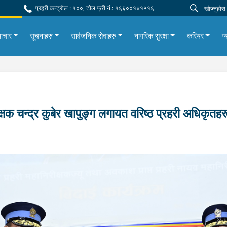
प्रहरी कन्ट्रोल : १००, टोल फ्री नं.: १६६००१४१५१६
ाचार
सूचनाहरु
सार्वजनिक सेवाहरु
नागरिक सुरक्षा
करियर
ग्
रीक्षक चन्द्र कुबेर खापुङ्ग लगायत वरिष्ठ प्रहरी अधिकृतह