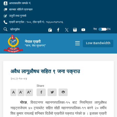
आपतकालीन सम्पर्क नं.
बारम्बार सोधिने प्रश्नहरु
उजुरी तथा गुनासो
प्रहरी कन्ट्रोल : १००, टोल फ्री नं.: १६६००१४१५१६
नेपा
EN
नेपाल प्रहरी
Low Bandwidth
"सत्य, सेवा सुरक्षणम्"
अवैध लागूऔषध सहित ९ जना पक्राउ
२०८२-१०-०४
Share
-
+
A
A
A
मोरङ
, विराटनगर महानगरपालिका-१५ बाट नियन्त्रित लागूऔषध
नाइट्राजेपाम ४० ट्याब्लेट सहित सोही महानगरपालिका-११ बस्ने २० वर्षीय
शिव कुमार रायलाई शनिबार दिउँसो प्रहरीले पक्राउ गरेको छ । इलाका प्रहरी