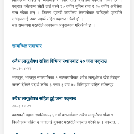
पक्राउ पर्नेहरूमा सोही ठाउँ बस्ने २० वर्षीय मुनिस राना र २० वर्षीय अविसेक
राना रहेका छन् । जिल्ला प्रहरी कार्यालय कैलालीबाट खटिएको प्रहरीले
उनीहरूलाई उक्त पदार्थ सहित पक्राउ गरेको हो ।
यस सम्बन्धमा प्रहरीले आवश्यक अनुसन्धान गरिरहेको छ ।
सम्बन्धित समाचार
अवैध लागूऔषध सहित विभिन्न स्थानबाट २० जना पक्राउ
२०८३-०४-२२
भक्तपुर, भक्तपुर नगरपालिका-१ सल्लाघारीबाट अवैध लागूऔषध खैरो हेरोइन
जस्तो देखिने पदार्थ करिब ३ ग्राम ३ सय ४० मिलिग्राम सहित ललितपुर
गोदावरी नगरपालिका-३ टौखेल बस्ने १९ वर्षीय सुहान रम्तेललाई बिहीबार साँझ
अवैध लागूऔषध सहित दुई जना पक्राउ
प्रहरीले पक्राउ गरेको छ । प्रहरी वृत्त जगातीबाट खटिएको प्रहरीले
बा.प्र.०२-०४५ प ३७८८ नम्बरको मोटरसाइकलमा सवार उनलाई उक्त पदार्थ
२०८३-०४-२१
सहित पक्राउ गरेको हो । यसैगरी भक्तपुर, मध्यपुर थिमी नगरपालिका-१
काठमाडौं महानगरपालिका-२६ नयाँ बसपार्कबाट अवैध लागूऔषध गाँजा ५
लोकन्थलीबाट अवैध लागूऔषध खैरो हेरोइन जस्तो देखिने पदार्थ करिब ४ ग्राम
किलोग्राम सहित २ जनालाई बुधबार प्रहरीले पक्राउ गरेको छ । पक्राउ
९० मिलिग्राम सहित ललितपुर, ललितपुर महानगरपालिका-२४ बस्ने ३४ वर्षीय
पर्नहरूमा भारत उत्तर प्रदेश लुधियाना ठेगाना भएका ४३ वर्षीय RENKU