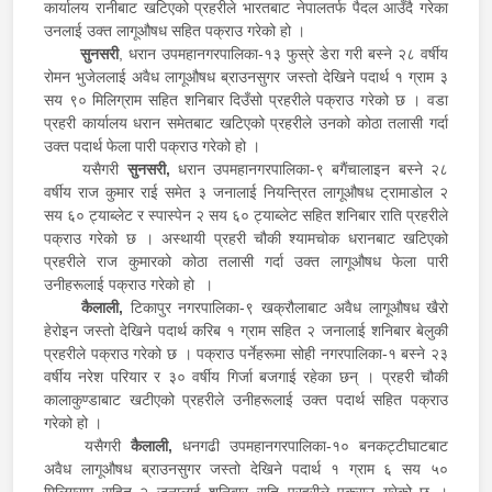
कार्यालय रानीबाट खटिएको प्रहरीले भारतबाट नेपालतर्फ पैदल आउँदै गरेका
उनलाई उक्त लागूऔषध सहित पक्राउ गरेको हो ।
सुनसरी
, धरान उपमहानगरपालिका-१३ फुस्रे डेरा गरी बस्ने २८ वर्षीय
रोमन भुजेललाई अवैध लागूऔषध ब्राउनसुगर जस्तो देखिने पदार्थ १ ग्राम ३
सय ९० मिलिग्राम सहित शनिबार दिउँसो प्रहरीले पक्राउ गरेको छ । वडा
प्रहरी कार्यालय धरान समेतबाट खटिएको प्रहरीले उनको कोठा तलासी गर्दा
उक्त पदार्थ फेला पारी पक्राउ गरेको हो ।
यसैगरी
सुनसरी,
धरान उपमहानगरपालिका-९ बगैंचालाइन बस्ने २८
वर्षीय राज कुमार राई समेत ३ जनालाई नियन्त्रित लागूऔषध ट्रामाडोल २
सय ६० ट्याब्लेट र स्पास्पेन २ सय ६० ट्याब्लेट सहित शनिबार राति प्रहरीले
पक्राउ गरेको छ । अस्थायी प्रहरी चौकी श्यामचोक धरानबाट खटिएको
प्रहरीले राज कुमारको कोठा तलासी गर्दा उक्त लागूऔषध फेला पारी
उनीहरूलाई पक्राउ गरेको हो ।
कैलाली,
टिकापुर नगरपालिका-९ खक्रौलाबाट अवैध लागूऔषध खैरो
हेरोइन जस्तो देखिने पदार्थ करिब १ ग्राम सहित २ जनालाई शनिबार बेलुकी
प्रहरीले पक्राउ गरेको छ । पक्राउ पर्नेहरूमा सोही नगरपालिका-१ बस्ने २३
वर्षीय नरेश परियार र ३० वर्षीय गिर्जा बजगाई रहेका छन् । प्रहरी चौकी
कालाकुण्डाबाट खटीएको प्रहरीले उनीहरूलाई उक्त पदार्थ सहित पक्राउ
गरेको हो ।
यसैगरी
कैलाली,
धनगढी उपमहानगरपालिका-१० बनकट्टीघाटबाट
अवैध लागूऔषध ब्राउनसुगर जस्तो देखिने पदार्थ १ ग्राम ६ सय ५०
मिलिग्राम सहित २ जनालाई शनिबार राति प्रहरीले पक्राउ गरेको छ ।