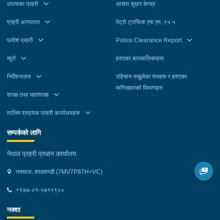
अनुसन्धान कार्यालय टेकुबाट खटिएको प्रहरीले मनोहरलाई ललितपुर
उपत्यका प्रहरी
आसरा सुधार केन्द्र
महानगरपालिका-३ बाट मंगलबार, अनिललाई काठमाडौं महानगरपालिका-११
प्रहरी अस्पताल
मेट्रो ट्राफिक एफ.एम. ९५.५
बाट, कमलालाई काठमाडौं महानगरपालिका-२६ बाट र तुलसीरामलाई काठमाडौं
महानगरपालिका-९ बाट बुधबार पक्राउ गरेको हो । उनीहरूलाई आवश्यक
प्रदेश प्रहरी
Police Clearance Report
अनुसन्धान तथा कारबाहीको लागि वैदेशिक रोजगार विभाग ताहाचल काठमाडौं
व्यूरो
हराएका बालबालिकाहरू
पठाइएको छ ।
निर्देशनालय
पहिचान नखुलेका शवहरू र हराएका
मानिसहरुको विवरणहरु
शाखा तथा महाशाखा
तालिम प्रदायक प्रहरी कार्यालयहरू
सम्पर्कको लागि
नेपाल प्रहरी प्रधान कार्यालय
नक्साल, काठमाण्डौ (7MV7P87H+VC)
+९७७-०१-५७१९९००
नक्शा