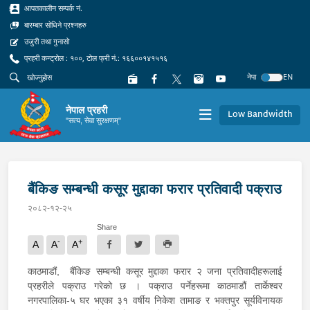
आपतकालीन सम्पर्क नं.
बारम्बार सोधिने प्रश्नहरु
उजुरी तथा गुनासो
प्रहरी कन्ट्रोल : १००, टोल फ्री नं.: १६६००१४१५१६
नेपा
EN
नेपाल प्रहरी
Low Bandwidth
"सत्य, सेवा सुरक्षणम्"
बैंकिङ सम्बन्धी कसूर मुद्दाका फरार प्रतिवादी पक्राउ
२०८२-१२-२५
Share
-
+
A
A
A
काठमाडौं, बैंकिङ सम्बन्धी कसूर मुद्दाका फरार २ जना प्रतिवादीहरूलाई
प्रहरीले पक्राउ गरेको छ । पक्राउ पर्नेहरूमा काठमाडौं तार्केश्वर
नगरपालिका-५ घर भएका ३१ वर्षीय निकेश तामाङ र भक्तपुर सूर्यविनायक