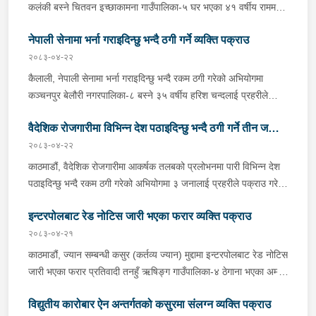
कलंकी बस्ने चितवन इच्छाकामना गाउँपालिका-५ घर भएका ४१ वर्षीय राममणी
त्रिपाठीलाई बुधबार प्रहरीले पक्राउ गरेको छ । जिल्ला अदालत
नेपाली सेनामा भर्ना गराइदिन्छु भन्दै ठगी गर्ने व्यक्ति पक्राउ
काठमाडौंको २०८२ असार १० गतेको फैसला उक्त मुद्दामा ७३ हजार ३ सय
९० रूपैयाँ जरिवाना, ५ दिन कैद र क्षतिपूर्ति बापत २ हजार ९ सय ३६ रूपैयाँ
२०८३-०४-२२
पीडित राहत कोषमा जम्मा गराउने ठहर भई फरार रहेका उनलाई काठमाडौं
कैलाली, नेपाली सेनामा भर्ना गराइदिन्छु भन्दै रकम ठगी गरेको अभियोगमा
उपत्यका अपराध अनुसन्धान कार्यालय टेकुबाट खटिएको प्रहरीले काठमाडौं
कञ्चनपुर बेलौरी नगरपालिका-८ बस्ने ३५ वर्षीय हरिश चन्दलाई प्रहरीले
महानगरपालिका-१४ कलंकीबाट पक्राउ गरेको हो । उनलाई फैसला
पक्राउ गरेको छ । हरिशले नेपाली सेनामा भर्ती गराइदिन्छु भन्दै पीडितबाट २
कार्यान्वयनको लागि जिल्ला अदालत काठमाडौंमा पेश गरिएको छ ।
वैदेशिक रोजगारीमा विभिन्न देश पठाइदिन्छु भन्दै ठगी गर्ने तीन जना
लाख ४० हजार रूपैयाँ असुली गरी ठगी गरेको भन्ने उजुरीको आधारमा इलाका
प्रहरी कार्यालय चिसापानीबाट खटिएको प्रहरीले उनलाई पक्राउ गरेको हो ।
२०८३-०४-२२
पक्राउ
उनी उपर जिल्ला अदालत कैलालीबाट म्याद थप अनुमति लिई यस सम्बन्धमा
काठमाडौं, वैदेशिक रोजगारीमा आकर्षक तलबको प्रलोभनमा पारी विभिन्न देश
प्रहरीले आवश्यक अनुसन्धान गरिरहेको छ ।
पठाइदिन्छु भन्दै रकम ठगी गरेको अभियोगमा ३ जनालाई प्रहरीले पक्राउ गरेको
छ ।पक्राउ पर्नेहरूमा भक्तपुर सूर्यविनायक नगरपालिका-५ बस्ने सुर्खेत घर
इन्टरपोलबाट रेड नोटिस जारी भएका फरार व्यक्ति पक्राउ
भएका ४६ वर्षीय धना तिवारी, काठमाडौं कीर्तिपुर नगरपालिका-४ बस्ने बागलुङ
घर भएका ३३ वर्षीय राम बहादुर खड्का र काठमाडौं चन्द्रागिरी नगरपालिका-३
२०८३-०४-२१
बस्ने दार्चुला घर भएका ३० वर्षीय सुबोध जंग कुँवर रहेका छन् । पक्राउ मध्ये
काठमाडौं, ज्यान सम्बन्धी कसुर (कर्तव्य ज्यान) मुद्दामा इन्टरपोलबाट रेड नोटिस
धनाले न्यूजिल्याण्ड पठाइदिन्छु भन्दै ५ जना पीडितहरूबाट १६ लाख रूपैयाँ,
जारी भएका फरार प्रतिवादी तनहुँ ऋषिङ्ग गाउँपालिका-४ ठेगाना भएका अम्मर
राम बहादुरले जर्मनी पठाइदिन्छु भन्दै १ जना पीडितबाट २५ लाख रूपैयाँ र
सिं नेपाली बुधबार राति पक्राउ परेका छन् । साउदी अरबबाट नेपाल आगमन
सुबोधले युएई पठाइदिन्छु भन्दै १ जना पीडितबाट ६ लाख रूपैयाँ लिई
विद्युतीय कारोबार ऐन अन्तर्गतको कसुरमा संलग्न व्यक्ति पक्राउ
हुने क्रममा उनलाई त्रिभुवन अन्तर्राष्ट्रिय विमानस्थलबाट पक्राउ गरिएको हो