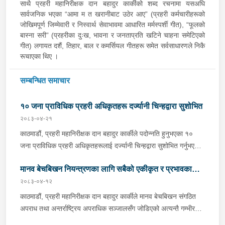
साथै प्रहरी महानिरीक्षक दान बहादुर कार्कीको शब्द रचनामा यसअघि
सार्वजनिक भएका “आमा म त खरानीबाट उठेर आए” (प्रहरी कर्मचारीहरूको
जोखिमपूर्ण जिम्मेवारी र निस्वार्थ सेवाभावमा आधारित मर्मस्पर्शी गीत), “फूलको
बास्ना सरी” (प्रहरीका दुःख, भावना र जनताप्रति खटिने चाहना समेटिएको
गीत) लगायत दशैं, तिहार, बाल र कमर्सियल गीतहरू समेत सर्वसाधारणले निकै
रूचाएका थिए ।
सम्बन्धित समाचार
१० जना प्राविधिक प्रहरी अधिकृतहरू दर्ज्यानी चिन्हद्वारा सुशोभित
२०८३-०४-२१
काठमाडौं, प्रहरी महानिरीक्षक दान बहादुर कार्कीले पदोन्नति हुनुभएका १०
जना प्राविधिक प्रहरी अधिकृतहरूलाई दर्ज्यानी चिन्हद्वारा सुशोभित गर्नुभएको
छ । नेपाल प्रहरी प्रधान कार्यालयमा बिहीबार आयोजित कार्यक्रमबीच प्रहरी
मानव बेचबिखन नियन्त्रणका लागि सबैको एकीकृत र प्रभावकारी
महानिरीक्षक कार्कीले उहाँहरूलाई दर्ज्यानी चिन्हद्वारा सुशोभन गर्नुभएको हो ।
नेपाल सरकार गृहमन्त्रीस्तरको २०८३ साउन १८ गतेको निर्णयअनुसार
२०८३-०४-१२
प्रयास अपरिहार्य - प्रहरी महानिरीक्षक दान बहादुर कार्की
प्राविधिक प्रहरी उपरीक्षकबाट प्राविधिक प्रहरी वरिष्ठ उपरीक्षक पदमा १
काठमाडौं, प्रहरी महानिरीक्षक दान बहादुर कार्कीले मानव बेचबिखन संगठित
जना र नेपाल सरकार गृह मन्त्रालय (सचिवस्तर) को २०८३ साउन १८ गतेको
अपराध तथा अन्तर्राष्ट्रिय अपराधिक सञ्जालसँग जोडिएको अत्यन्तै गम्भीर
निर्णयअनुसार प्राविधिक प्रहरी नायव उपरीक्षकबाट प्रहरी उपरीक्षक पदमा ४
विषय भएको उल्लेख गर्दै यसको नियन्त्रणको लागि सुरक्षा तथा न्याय प्रणाली,