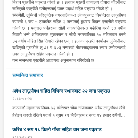
बिहान प्रहरीले पक्राउ गरेको छ । इलाका प्रहरी कार्यालय दोधारा चाँदनीबाट
खटिएको प्रहरीले उनीहरूलाई उक्त पदार्थ सहित पक्राउ गरेको हो ।
रूपन्देही,
लुम्बिनी साँस्कृतिक नगरपालिका-३ लंकापुरबाट नियन्त्रित लागूऔषध
स्पास्मो ६ सय ५ ट्याब्लेट सहित २ जनालाई बुधबार बिहान प्रहरीले पक्राउ
गरेको छ । पक्राउ पर्नेहरूमा सोही नगरपालिका-३ पडेरिया बस्ने ३३ वर्षीय
तिवारी भन्ने अमिरूल्लाह मुसलमान र सोही नगरपालिका-‍१० महिलावार बस्ने
३२ वर्षीय मोहित सिंह तिवारी रहेका छन् । इलाका प्रहरी कार्यालय लुम्बिनीबाट
खटिएको प्रहरीले लु.७९ प ६०३ नम्बरको मोटरसाइकलमा सवार उनीहरूलाई
उक्त लागूऔषध सहित पक्राउ गरेको हो ।
यस सम्बन्धमा प्रहरीले आवश्यक अनुसन्धान गरिरहेको छ ।
सम्बन्धित समाचार
अवैध लागूऔषध सहित विभिन्न स्थानबाट २२ जना पक्राउ
२०८३-०४-२३
काठमाडौं महानगरपालिका-३२ कोटेश्वर चोक नजिकबाट अवैध लागूऔषध खैरो
हेरोइन जस्तो देखिने पदार्थ १ ग्राम ९२ मिलिग्राम र नगद २४ हजार रूपैयाँ
सहित भक्तपुर मध्यपुर थिमी नगरपालिका-१ घर भएका ३१ वर्षीय अशिम श्रेष्ठ
करिब ४ सय १८ किलो गाँजा सहित चार जना पक्राउ
समेत २ जनालाई शुक्रबार बेलुकी प्रहरीले पक्राउ गरेको छ । प्रहरी प्रभाग
कोटेश्वरबाट खटिएको प्रहरीले उनीहरूलाई उक्त पदार्थ सहित पक्राउ गरेको
२०८३-०४-२३