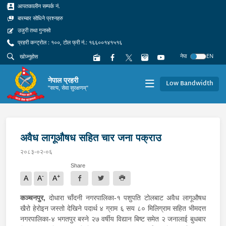
आपतकालीन सम्पर्क नं.
बारम्बार सोधिने प्रश्नहरु
उजुरी तथा गुनासो
प्रहरी कन्ट्रोल : १००, टोल फ्री नं.: १६६००१४१५१६
नेपा
EN
नेपाल प्रहरी
Low Bandwidth
"सत्य, सेवा सुरक्षणम्"
अवैध लागूऔषध सहित चार जना पक्राउ
२०८३-०२-०६
Share
-
+
A
A
A
कञ्चनपुर,
दोधारा चाँदनी नगरपालिका-१ पशुपति टोलबाट अवैध लागूऔषध
खैरो हेरोइन जस्तो देखिने पदार्थ ४ ग्राम ६ सय ८० मिलिग्राम सहित भीमदत्त
नगरपालिका-४ भगतपुर बस्ने २७ वर्षीय विद्यान बिष्ट समेत २ जनालाई बुधबार