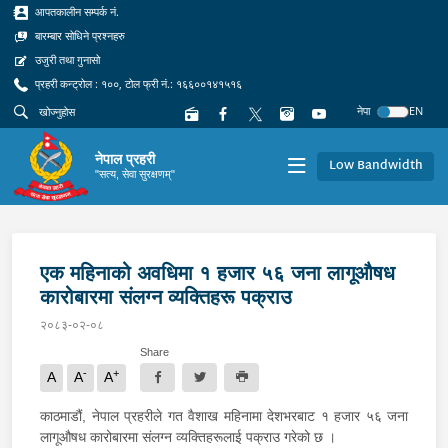
आपतकालीन सम्पर्क नं.
बारम्बार सोधिने प्रश्नहरु
उजुरी तथा गुनासो
प्रहरी कन्ट्रोल : १००, टोल फ्री नं.: १६६००१४१५१६
नेपा
EN
नेपाल प्रहरी
Low Bandwidth
"सत्य, सेवा सुरक्षणम्"
एक महिनाको अवधिमा १ हजार ५६ जना लागूऔषध
कारोबारमा संलग्न व्यक्तिहरू पक्राउ
२०८३-०२-०८
Share
-
+
A
A
A
काठमाडौं, नेपाल प्रहरीले गत वैशाख महिनामा देशभरबाट १ हजार ५६ जना
लागूऔषध कारोबारमा संलग्न व्यक्तिहरूलाई पक्राउ गरेको छ ।