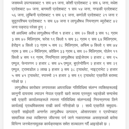
जसमध्ये उपत्यकाबाट १ सय ७१ जना, कोशी प्रदेशबाट २ सय ६ जना, मधेश
प्रदेशबाट ७० जना, बागमती प्रदेशबाट १ सय ५४ जना, गण्डकी प्रदेशबाट
५६ जना, लुम्बिनी प्रदेशबाट १ सय ६९ जना, कर्णाली प्रदेशबाट २१ जना र
सुदूरपश्चिम प्रदेशबाट १ सय ६७ जना र लागूऔषध नियन्त्रण ब्यूरोबाट ४२
जना पक्राउ परेका हुन् ।
सो अवधिमा अवैध लागूऔषध गाँजा १ हजार ८ सय २० किलो ३ सय १८ ग्राम
३ सय ४० मिलिग्राम, चरेस १९ किलो १ सय ३८ ग्राम ९ सय ६४ मिलिग्राम,
हेरोइन ४ किलो २३ ग्राम ५ सय २८ मिलिग्राम, अफिम ७ किलो ९ सय ७४
ग्राम ३ सय ८० मिलिग्रम, कोकिन ३३ ग्राम ६ सय २० मिलिग्राम, पोलेन ११
किलो ४ सय १९ ग्राम, नियन्त्रित लागूऔषध डाईजेपाम २ हजार ८ सय ९५
एम्पुल, फेनारगन २ हजार ८ सय ४५ एम्पुल, बुप्रेनोर्फिन २ हजार ९ सय २९
एम्पुल, ट्रामाडोल २ लाख ३ हजार ३ सय ३८ ट्याब्लेट, नाइट्राभेट २ हजार
५ सय ४१ ट्याब्लेट, स्पास्मो २१ हजार ३ सय ९९ ट्याब्लेट प्रहरीले बरामद
गरेको छ ।
लागूऔषध कारोबार लगायतका आपराधिक गतिविधिमा संलग्न व्यक्तिहरूलाई
कानुनी दायरामा ल्याउन नेपाल प्रहरी खरो रूपमा प्रस्तुत भइरहेको सन्दर्भमा
सबै प्रहरी कार्यालयहरूले त्यस्ता गतिविधिमा संलग्नलाई नियन्त्रणमा लिने
कार्यलाई प्राथमिकतामा राखी कार्य गरिरहेको छ । साथै प्रहरीले समुदाय-
प्रहरी साझेदारी अन्तर्गत लागूऔषध उत्पादन, ओसारपसार र प्रयोगबाट
सामाजिक तथा व्यक्तिगत जीवनमा पर्न जाने नकारात्मक असरहरूको बारेमा
विभिन्न जनचेतनामूलक कार्यक्रमहरू समेत सञ्चालन गर्दै आइरहेको छ ।