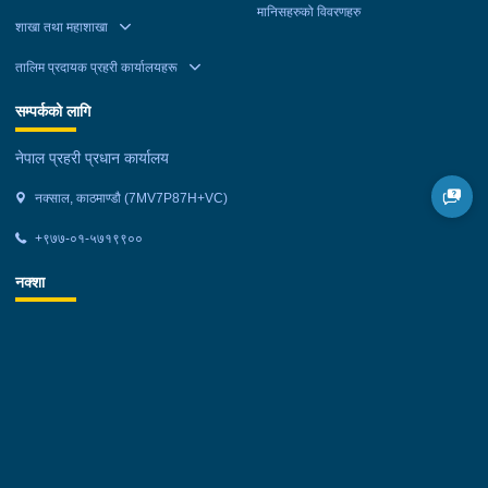
मानिसहरुको विवरणहरु
शाखा तथा महाशाखा
तालिम प्रदायक प्रहरी कार्यालयहरू
सम्पर्कको लागि
नेपाल प्रहरी प्रधान कार्यालय
नक्साल, काठमाण्डौ (7MV7P87H+VC)
+९७७-०१-५७१९९००
नक्शा