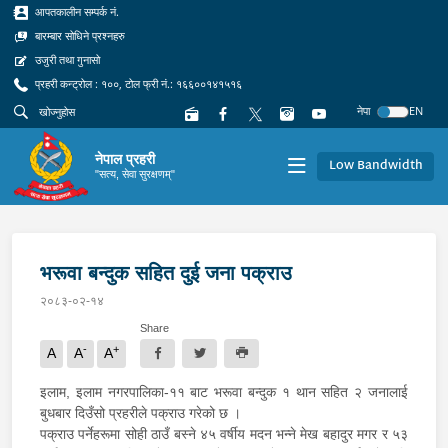
आपतकालीन सम्पर्क नं.
बारम्बार सोधिने प्रश्नहरु
उजुरी तथा गुनासो
प्रहरी कन्ट्रोल : १००, टोल फ्री नं.: १६६००१४१५१६
नेपा
EN
नेपाल प्रहरी
Low Bandwidth
"सत्य, सेवा सुरक्षणम्"
भरूवा बन्दुक सहित दुई जना पक्राउ
२०८३-०२-१४
Share
-
+
A
A
A
इलाम, इलाम नगरपालिका-११ बाट भरूवा बन्दुक १ थान सहित २ जनालाई
बुधबार दिउँसो प्रहरीले पक्राउ गरेको छ ।
पक्राउ पर्नेहरूमा सोही ठाउँ बस्ने ४५ वर्षीय मदन भन्ने मेख बहादुर मगर र ५३