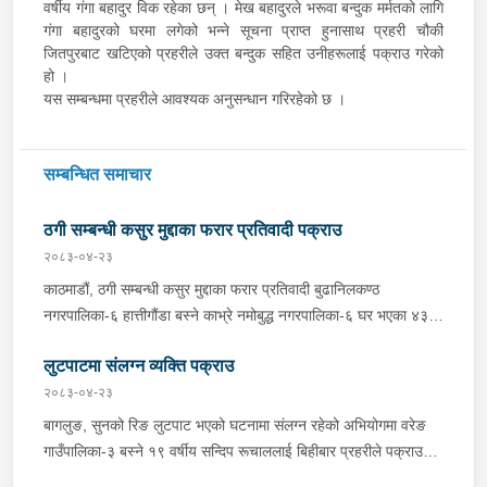
वर्षीय गंगा बहादुर विक रहेका छन् । मेख बहादुरले भरूवा बन्दुक मर्मतको लागि
गंगा बहादुरको घरमा लगेको भन्ने सूचना प्राप्त हुनासाथ प्रहरी चौकी
जितपुरबाट खटिएको प्रहरीले उक्त बन्दुक सहित उनीहरूलाई पक्राउ गरेको
हो ।
यस सम्बन्धमा प्रहरीले आवश्यक अनुसन्धान गरिरहेको छ ।
सम्बन्धित समाचार
ठगी सम्बन्धी कसुर मुद्दाका फरार प्रतिवादी पक्राउ
२०८३-०४-२३
काठमाडौं, ठगी सम्बन्धी कसुर मुद्दाका फरार प्रतिवादी बुढानिलकण्ठ
नगरपालिका-६ हात्तीगौंडा बस्ने काभ्रे नमोबुद्ध नगरपालिका-६ घर भएका ४३
वर्षीय सूर्यमान तामाङलाई बिहीबार प्रहरीले पक्राउ गरेको छ । उक्त मुद्दामा
लुटपाटमा संलग्न व्यक्ति पक्राउ
फरार रहेका उनलाई काठमाडौं उपत्यका अपराध अनुसन्धान कार्यालय टेकुबाट
खटिएको प्रहरीले काठमाडौं महानगरपालिका-४ धुम्बाराहीबाट पक्राउ गरेको हो
२०८३-०४-२३
। उनलाई फैसला कार्यान्वयनको लागि जिल्ला अदालत काठमाडौंमा पेश गरिएको
बागलुङ, सुनको रिङ लुटपाट भएको घटनामा संलग्न रहेको अभियोगमा वरेङ
छ ।
गाउँपालिका-३ बस्ने १९ वर्षीय सन्दिप रूचाललाई बिहीबार प्रहरीले पक्राउ
गरेको छ । सन्दिपले वरेङ गाउँपालिका-३ बाटाकाचौर मजुवामा पीडितलाई डर,