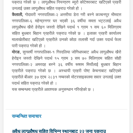
पक्राउ गरेको छ । लागूऔषध नियन्त्रण ब्यूरो कोटेश्‍वरबाट खटिएको प्रहरी
उनलाई उक्त लागूऔषध सहित पक्राउ गरेको हो ।
कैलाली,
गोदावरी नगरपालिका-२ अत्तरीया डेरा गरी बस्ने कञ्चनपुर भीमदत्त
नगरपालिका-६ महेन्द्रनगर घर भएकी ३६ वर्षीया ममता भट्टलाई अवैध
लागूऔषध खैरो हेरोइन जस्तो देखिने पदार्थ १ ग्राम १ सय ६० मिलिग्राम
सहित बुधबार बिहान प्रहरीले पक्राउ गरेको छ । इलाका प्रहरी कार्यालय
मालाखेतीबाट खटिएको प्रहरीले उनको कोठा तलासी गर्दा उक्त पदार्थ फेला
पारी पक्राउ गरेको हो ।
मोरङ,
सुनवर्षी नगरपालिका-१ गिरदलिया जोगिधापबाट अवैध लागूऔषध खैरो
हेरोइन जस्तो देखिने पदार्थ १५ ग्राम ३ सय ७० मिलिग्राम सहित सोही
नगरपालिका-२ अमरदह बस्ने ३६ वर्षीय रूष्तम मियाँलाई बुधबार बिहान
प्रहरीले पक्राउ गरेको छ । अस्थायी प्रहरी पोष्ट केचनाबाट खटिएको
प्रहरीले बीआर ३७ एएच २८३१ नम्बरको मोटरसाइकलमा सवार उनलाई उक्त
पदार्थ सहित पक्राउ गरेको हो ।
यस सम्बन्धमा प्रहरीले आवश्यक अनुसन्धान गरिरहेको छ ।
सम्बन्धित समाचार
अवैध लागूऔषध सहित विभिन्न स्थानबाट २२ जना पक्राउ