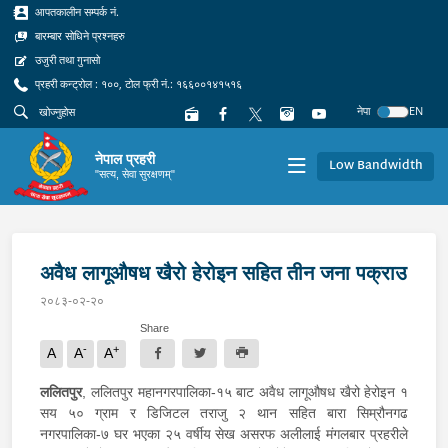
आपतकालीन सम्पर्क नं.
बारम्बार सोधिने प्रश्नहरु
उजुरी तथा गुनासो
प्रहरी कन्ट्रोल : १००, टोल फ्री नं.: १६६००१४१५१६
नेपा
EN
नेपाल प्रहरी
Low Bandwidth
"सत्य, सेवा सुरक्षणम्"
अवैध लागूऔषध खैरो हेरोइन सहित तीन जना पक्राउ
२०८३-०२-२०
Share
-
+
A
A
A
ललितपुर
, ललितपुर महानगरपालिका-१५ बाट अवैध लागूऔषध खैरो हेरोइन १
सय ५० ग्राम र डिजिटल तराजु २ थान सहित बारा सिम्रौनगढ
नगरपालिका-७ घर भएका २५ वर्षीय सेख असरफ अलीलाई मंगलबार प्रहरीले