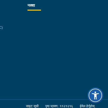
षीय धनन्जय पासवान रहेका छन् । लागूऔषध नियन्त्रण ब्यूरो
नक्शा
ेश्वरबाट खटिएको प्रहरीले उनीहरूलाई उक्त लागूऔषध
त पक्राउ गरेको हो । प्रारम्भिक अनुसन्धानको क्रममा
हरूले भुजाको बोरामा लागूऔषध लुकाई छिपाई सप्तरीबाट
C)
माडौं आउने हायसमा पठाई मोटरसाइकलबाट निगरानी गर्दै
माडौं सम्म ल्याउने गरेको, काठमाडौंमा लागूऔषध माग गर्ने
क्तिहरूलाई इनड्राइभ मार्फत रकम पठाउन लगाई रकम प्राप्त
 पश्चात फेरी अर्को इनड्राइभ बुक गरी लागूऔषध डेलिभरी गर्ने
को खुल्न आएको छ । बर्दिया, बाँसगढी नगरपालिका-५
ापोखर चोकबाट अवैध लागूऔषध ब्राउनसुगर जस्तो देखिने
र्थ ५ सय ४० मिलिग्राम सहित २ जनालाई बुधबार दिउँसो
हरीले पक्राउ गरेको छ । पक्राउ पर्नेहरूमा सोही
पालिका-६ बस्ने २४ वर्षीय किरण नेपाली र ३६ वर्षीय
राम थारू रहेका छन् । इलाका प्रहरी कार्यालय मोतिपुरबाट
एको प्रहरीले दमौलीबाट बासगढीतर्फ आउँदै गरेको भे.५ प
९ नम्बरको मोटरसाइकलमा सवार उनीहरूलाई उक्त पदार्थ
साइट सूची
पृष्ठ भ्रमण: ११२१२१६
ईमेल हेर्नुहोस्
त पक्राउ गरेको हो । झापा, झापा गाउँपालिका-१ लसुनाबाट