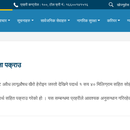
प्रहरी कन्ट्रोल : १००, टोल फ्री नं.: १६६००१४१५१६
ाचार
सूचनाहरु
सार्वजनिक सेवाहरु
नागरिक सुरक्षा
करियर
ग्
ा पक्राउ
वैध लागूऔषध खैरो हेरोइन जस्तो देखिने पदार्थ १ सय ४० मिलिग्राम सहित सोही
र्थ सहित पक्राउ गरेको हो । यस सम्बन्धमा प्रहरीले आवश्यक अनुसन्धान गरिरह