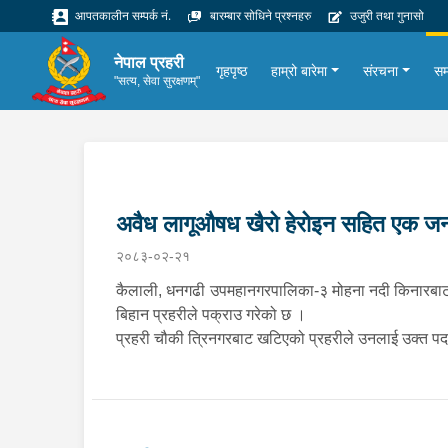
आपतकालीन सम्पर्क नं.
बारम्बार सोधिने प्रश्नहरु
उजुरी तथा गुनासो
नेपाल प्रहरी
गृहपृष्ठ
हाम्रो बारेमा
संरचना
सम
"सत्य, सेवा सुरक्षणम्"
अवैध लागूऔषध खैरो हेरोइन सहित एक जन
२०८३-०२-२१
कैलाली, धनगढी उपमहानगरपालिका-३ मोहना नदी किनारबाट अ
बिहान प्रहरीले पक्राउ गरेको छ ।
प्रहरी चौकी त्रिनगरबाट खटिएको प्रहरीले उनलाई उक्त पदा