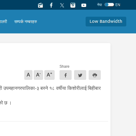
नेपा
EN
Low Bandwidth
यालरी
सम्पर्क नम्बरहरु
Share
-
+
A
A
A
 उपमहानगरपालिका-३ बस्ने १८ वर्षीया किशोरीलाई बिहीबार
ेको छ ।