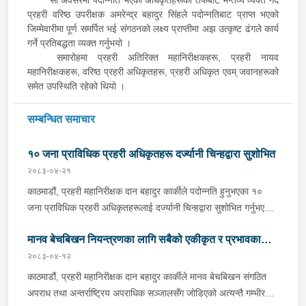
प्रहरी वरिष्ठ उपरीक्षक अमरेन्द्र बहादुर सिंहले पदोन्नतिबाट प्राप्त भएको
जिम्मेवारीमा पूर्ण समर्पित भई संगठनको लक्ष्य प्राप्तीमा अझ उत्कृष्ट ढंगले कार्य
गर्ने प्रतिबद्धता व्यक्त गर्नुभयो ।
समारोहमा प्रहरी अतिरिक्त महानिरीक्षकहरू, प्रहरी नायव
महानिरीक्षकहरू, वरिष्ठ प्रहरी अधिकृतहरू, प्रहरी अधिकृत एवम् जवानहरूको
समेत उपस्थिति रहेको थियो ।
सम्बन्धित समाचार
१० जना प्राविधिक प्रहरी अधिकृतहरू दर्ज्यानी चिन्हद्वारा सुशोभित
२०८३-०४-२१
काठमाडौं, प्रहरी महानिरीक्षक दान बहादुर कार्कीले पदोन्नति हुनुभएका १०
जना प्राविधिक प्रहरी अधिकृतहरूलाई दर्ज्यानी चिन्हद्वारा सुशोभित गर्नुभएको
छ । नेपाल प्रहरी प्रधान कार्यालयमा बिहीबार आयोजित कार्यक्रमबीच प्रहरी
मानव बेचबिखन नियन्त्रणका लागि सबैको एकीकृत र प्रभावकारी
महानिरीक्षक कार्कीले उहाँहरूलाई दर्ज्यानी चिन्हद्वारा सुशोभन गर्नुभएको हो ।
नेपाल सरकार गृहमन्त्रीस्तरको २०८३ साउन १८ गतेको निर्णयअनुसार
२०८३-०४-१२
प्रयास अपरिहार्य - प्रहरी महानिरीक्षक दान बहादुर कार्की
प्राविधिक प्रहरी उपरीक्षकबाट प्राविधिक प्रहरी वरिष्ठ उपरीक्षक पदमा १
काठमाडौं, प्रहरी महानिरीक्षक दान बहादुर कार्कीले मानव बेचबिखन संगठित
जना र नेपाल सरकार गृह मन्त्रालय (सचिवस्तर) को २०८३ साउन १८ गतेको
अपराध तथा अन्तर्राष्ट्रिय अपराधिक सञ्जालसँग जोडिएको अत्यन्तै गम्भीर
निर्णयअनुसार प्राविधिक प्रहरी नायव उपरीक्षकबाट प्रहरी उपरीक्षक पदमा ४