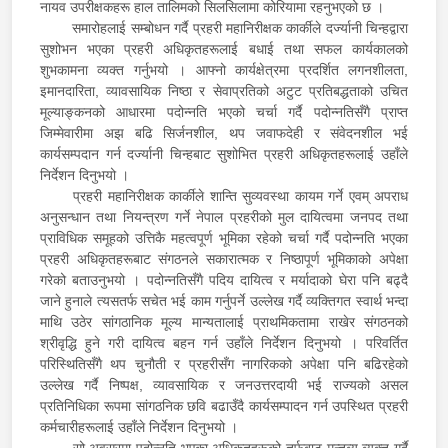
नायव उपरीक्षकहरू हाल तालिमको सिलसिलामा कोरियामा रहनुभएको छ ।
समारोहलाई सम्बोधन गर्दै प्रहरी महानिरीक्षक कार्कीले दर्ज्यानी चिन्हद्वारा
सुशोभन भएका प्रहरी अधिकृतहरूलाई बधाई तथा सफल कार्यकालको
शुभकामना व्यक्त गर्नुभयो । आफ्नो कार्यक्षेत्रमा प्रदर्शित लगनशीलता,
इमानदारिता, व्यावसायिक निष्ठा र सेवाप्रतिको अटुट प्रतिबद्धताको उचित
मूल्याङ्कनको आधारमा पदोन्नति भएको चर्चा गर्दै पदोन्नतिसँगै प्राप्त
जिम्मेवारीमा अझ बढि सिर्जनशील, थप जवाफदेही र संवेदनशील भई
कार्यसम्पदान गर्न दर्ज्यानी चिन्हबाट सुशोभित प्रहरी अधिकृतहरूलाई उहाँले
निर्देशन दिनुभयो ।
प्रहरी महानिरीक्षक कार्कीले शान्ति सुव्यवस्था कायम गर्ने एवम् अपराध
अनुसन्धान तथा नियन्त्रण गर्ने नेपाल प्रहरीको मुल दायित्वमा जनपद तथा
प्राविधिक समूहको उत्तिकै महत्वपूर्ण भूमिका रहेको चर्चा गर्दै पदोन्नति भएका
प्रहरी अधिकृतहरूबाट संगठनले सकारात्मक र निष्ठापूर्ण भूमिकाको अपेक्षा
गरेको बताउनुभयो । पदोन्नतिसँगै पदिय दायित्व र मर्यादाको घेरा पनि बढ्दै
जाने हुनाले त्यसतर्फ सचेत भई काम गर्नुपर्ने उल्लेख गर्दै व्यक्तिगत स्वार्थ भन्दा
माथि उठेर सांगठानिक मूल्य मान्यतालाई प्राथमिकतामा राखेर संगठनको
श्रीवृद्धि हुने गरी दायित्व बहन गर्न उहाँले निर्देशन दिनुभयो । परिवर्तित
परिस्थितिसँगै थप चुनौती र प्रहरीसँग नागरिकको अपेक्षा पनि बढिरहेको
उल्लेख गर्दै निष्पक्ष, व्यावसायिक र जनउत्तरदायी भई राज्यको असल
प्रतिनिधिका रूपमा सांगठनिक छवि बढाउँदै कार्यसम्पादन गर्न उपस्थित प्रहरी
कर्मचारीहरूलाई उहाँले निर्देशन दिनुभयो ।
सो अवसरमा पदोन्नति भएका अधिकृतहरूको तर्फबाट मन्तव्य व्यक्त गर्दै