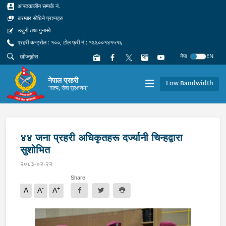
आपतकालीन सम्पर्क नं.
बारम्बार सोधिने प्रश्नहरु
उजुरी तथा गुनासो
प्रहरी कन्ट्रोल : १००, टोल फ्री नं.: १६६००१४१५१६
नेपा
EN
नेपाल प्रहरी
Low Bandwidth
"सत्य, सेवा सुरक्षणम्"
४४ जना प्रहरी अधिकृतहरू दर्ज्यानी चिन्हद्वारा
सुशोभित
२०८३-०२-२२
Share
-
+
A
A
A