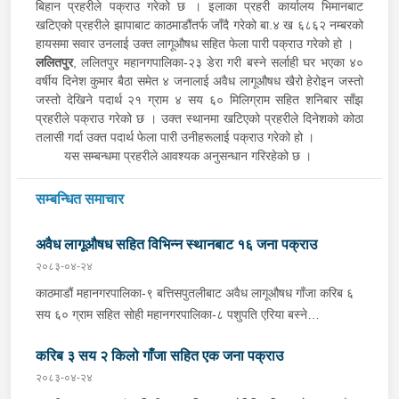
बिहान प्रहरीले पक्राउ गरेको छ । इलाका प्रहरी कार्यालय भिमानबाट
खटिएको प्रहरीले झापाबाट काठमाडौंतर्फ जाँदै गरेको बा.४ ख ६८६२ नम्बरको
हायसमा सवार उनलाई उक्त लागूऔषध सहित फेला पारी पक्राउ गरेको हो ।
ललितपुर
, ललितपुर महानगपालिका-२३ डेरा गरी बस्ने सर्लाही घर भएका ४०
वर्षीय दिनेश कुमार बैठा समेत ४ जनालाई अवैध लागूऔषध खैरो हेरोइन जस्तो
जस्तो देखिने पदार्थ २१ ग्राम ४ सय ६० मिलिग्राम सहित शनिबार साँझ
प्रहरीले पक्राउ गरेको छ । उक्त स्थानमा खटिएको प्रहरीले दिनेशको कोठा
तलासी गर्दा उक्त पदार्थ फेला पारी उनीहरूलाई पक्राउ गरेको हो ।
यस सम्बन्धमा प्रहरीले आवश्यक अनुसन्धान गरिरहेको छ ।
सम्बन्धित समाचार
अवैध लागूऔषध सहित विभिन्न स्थानबाट १६ जना पक्राउ
२०८३-०४-२४
काठमाडौं महानगरपालिका-९ बत्तिसपुतलीबाट अवैध लागूऔषध गाँजा करिब ६
सय ६० ग्राम सहित सोही महानगरपालिका-८ पशुपति एरिया बस्ने
सिन्धुपाल्चोक घर भएका ४२ वर्षीय भक्त बहादुर तामाङलाई शनिबार दिउँसो
करिब ३ सय २ किलो गाँजा सहित एक जना पक्राउ
प्रहरीले पक्राउ गरेको छ । प्रहरी वृत्त गौशालाबाट खटिएको प्रहरीले उनलाई
उक्त गाँजा सहित पक्राउ गरेको हो । यसैगरी काठमाडौं, चन्द्रागिरी
२०८३-०४-२४