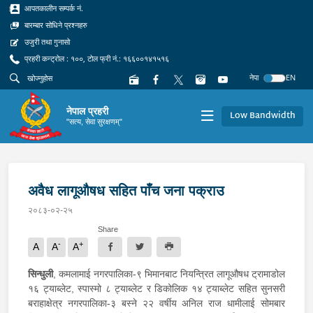
आपतकालीन सम्पर्क नं.
बारम्बार सोधिने प्रश्नहरु
उजुरी तथा गुनासो
प्रहरी कन्ट्रोल : १००, टोल फ्री नं.: १६६००१४१५१६
नेपा
EN
नेपाल प्रहरी
Low Bandwidth
"सत्य, सेवा सुरक्षणम्"
अवैध लागूऔषध सहित पाँच जना पक्राउ
२०८३-०२-२५
Share
-
+
A
A
A
सिन्धुली
, कमलामाई नगरपालिका-९ भिमानबाट नियन्त्रित लागूऔषध ट्रामाडोल
१६ ट्याब्लेट, स्पास्मो ८ ट्याब्लेट र डिकोलिक १४ ट्याब्लेट सहित सुनसरी
बराहाक्षेत्र नगरपालिका-३ बस्ने २२ वर्षीय अनिल राज धामीलाई सोमबार