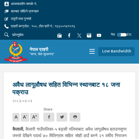
आपतकालीन सम्पर्क नं.
बारम्बार सोधिने प्रश्नहरु
उजुरी तथा गुनासो
प्रहरी कन्ट्रोल : १००, टोल फ्री नं.: १६६००१४१५१६
नेपा
EN
नेपाल प्रहरी
Low Bandwidth
"सत्य, सेवा सुरक्षणम्"
अवैध लागूऔषध सहित विभिन्न स्थानबाट १८ जना
पक्राउ
२०८३-०३-०३
Share
-
+
A
A
A
कैलाली,
कैलारी गाउँपालिका-५ बड्की पलियाबाट अवैध लागूऔषध ब्राउनसुगर
जस्तो देखिने पदार्थ ७० मिलिग्राम सहित सोही ठाउँ बस्ने २१ वर्षीय निराजन