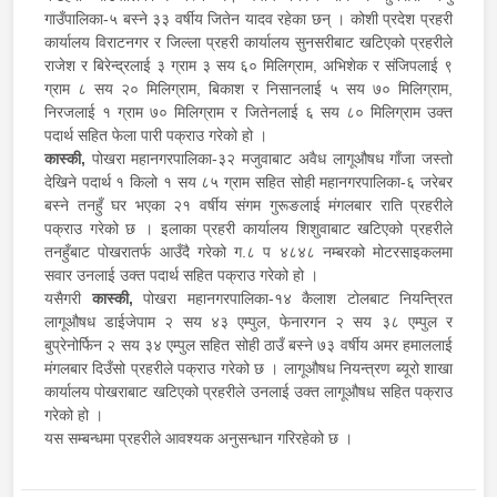
गाउँपालिका-५ बस्ने ३३ वर्षीय जितेन यादव रहेका छन् । कोशी प्रदेश प्रहरी
कार्यालय विराटनगर र जिल्ला प्रहरी कार्यालय सुनसरीबाट खटिएको प्रहरीले
राजेश र बिरेन्द्रलाई ३ ग्राम ३ सय ६० मिलिग्राम, अभिशेक र संजिपलाई ९
ग्राम ८ सय २० मिलिग्राम, बिकाश र निसानलाई ५ सय ७० मिलिग्राम,
निरजलाई १ ग्राम ७० मिलिग्राम र जितेनलाई ६ सय ८० मिलिग्राम उक्त
पदार्थ सहित फेला पारी पक्राउ गरेको हो ।
कास्की,
पोखरा महानगरपालिका-३२ मजुवाबाट अवैध लागूऔषध गाँजा जस्तो
देखिने पदार्थ १ किलो १ सय ८५ ग्राम सहित सोही महानगरपालिका-६ जरेबर
बस्ने तनहुँ घर भएका २१ वर्षीय संगम गुरूङलाई मंगलबार राति प्रहरीले
पक्राउ गरेको छ । इलाका प्रहरी कार्यालय शिशुवाबाट खटिएको प्रहरीले
तनहुँबाट पोखरातर्फ आउँदै गरेको ग.८ प ४८४८ नम्बरको मोटरसाइकलमा
सवार उनलाई उक्त पदार्थ सहित पक्राउ गरेको हो ।
यसैगरी
कास्की,
पोखरा महानगरपालिका-१४ कैलाश टोलबाट नियन्त्रित
लागूऔषध डाईजेपाम २ सय ४३ एम्पुल, फेनारगन २ सय ३८ एम्पुल र
बुप्रेनोर्फिन २ सय ३४ एम्पुल सहित सोही ठाउँ बस्ने ७३ वर्षीय अमर हमाललाई
मंगलबार दिउँसो प्रहरीले पक्राउ गरेको छ । लागूऔषध नियन्त्रण ब्यूरो शाखा
कार्यालय पोखराबाट खटिएको प्रहरीले उनलाई उक्त लागूऔषध सहित पक्राउ
गरेको हो ।
यस सम्बन्धमा प्रहरीले आवश्यक अनुसन्धान गरिरहेको छ ।