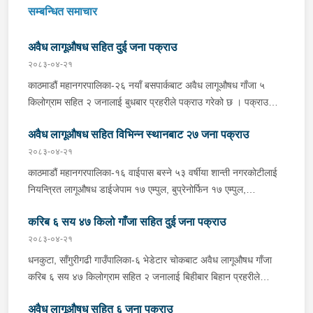
सम्बन्धित समाचार
अवैध लागूऔषध सहित दुई जना पक्राउ
२०८३-०४-२१
काठमाडौं महानगरपालिका-२६ नयाँ बसपार्कबाट अवैध लागूऔषध गाँजा ५
किलोग्राम सहित २ जनालाई बुधबार प्रहरीले पक्राउ गरेको छ । पक्राउ
पर्नहरूमा भारत उत्तर प्रदेश लुधियाना ठेगाना भएका ४३ वर्षीय RENKU
अवैध लागूऔषध सहित विभिन्न स्थानबाट २७ जना पक्राउ
MEHEN र भारत उत्तर प्रदेश जोया ठेगाना भएका ३२ वर्षीय
MOHAMMAD HASNAIN रहेका छन् । लागूऔषध नियन्त्रण ब्यूरो
२०८३-०४-२१
कोटेश्वरबाट खटिएको प्रहरीले उनीहरूलाई उक्त गाँजा सहित पक्राउ गरेको
काठमाडौं महानगरपालिका-१६ वाईपास बस्ने ५३ वर्षीया शान्ती नगरकोटीलाई
हो । थप अनुसन्धानको क्रममा उक्त गाँजा रिसिभ गर्न MOHAMMAD
नियन्त्रित लागूऔषध डाईजेपाम १७ एम्पुल, बुप्रेनोर्फिन १७ एम्पुल,
समेत ३ जनाले भारत उत्तर प्रदेश लुधियानाबाट युपि ३८ एपि १९७३ नम्बरको
प्रमोथाजाइन १७ एम्पुल र नगद २ लाख २६ हजार ८ सय ५० रूपैयाँ सहित
गाडी लिई काठमाडौं आएको भन्ने खुल्न आएपश्चात प्रहरीले खोजी गर्ने क्रममा
करिब ६ सय ४७ किलो गाँजा सहित दुई जना पक्राउ
बुधबार साँझ प्रहरीले पक्राउ गरेको छ । प्रहरी वृत्त बालाजुबाट खटिएको
धादिङ धुनिवेशी नगरपालिका-९ कानाकोटस्थित सडक छेउमा पार्किङ गरी
प्रहरीले उनको घर तलासी गर्दा उक्त लागूऔषध फेला पारी पक्राउ गरेको हो ।
२०८३-०४-२१
राखेको अवस्थामा उक्त गाडी फेला पारी तलासी गर्दा थप ५ सय ग्राम गाँजा
नवलपरासी पूर्व, देवचुली नगरपालिका-२ सिजि अगाडि अंकित रेष्टुरेन्ट एण्ड
धनकुटा, साँगुरीगढी गाउँपालिका-६ भेडेटार चोकबाट अवैध लागूऔषध गाँजा
फेला परेको हो । प्रहरीले हाल फरार २ जनाको खोजी गर्नुका साथै यस
लजबाट नियन्त्रित लागूऔषध डाईजेपाम ४१ एम्पुल, बुप्रेनोर्फिन ४० एम्पुल र
करिब ६ सय ४७ किलोग्राम सहित २ जनालाई बिहीबार बिहान प्रहरीले
सम्बन्धमा आवश्‍यक अनुसन्धान गरिरहेको छ ।
फेनारगन ३९ एम्पुल सहित २ जनालाई बुधबार साँझ प्रहरीले पक्राउ गरेको छ
पक्राउ गरेको छ । पक्राउ पर्नेहरूमा मकवानपुर कैलाश गाउँपालिका-३ बस्ने
। पक्राउ पर्नेहरूमा सोही नगरपालिका-१४ बस्ने ३५ वर्षीय मन्जिल श्रेष्ठ र
अवैध लागूऔषध सहित ६ जना पक्राउ
२७ वर्षीय उमेश थिङ तामाङ र धनकुटा शहिदभूमि गाउँपालिका-१ बस्ने ३६