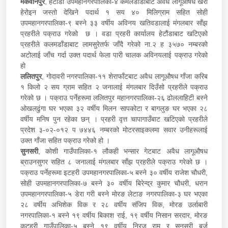
मकवानपुर
, हेटौंडा उपमहानगरपालिका-४ कमलडाँडाबाट अवैध लागूऔषध खैरो
हेरोइन जस्तो देखिने पदार्थ १ सय ४० मिलिग्राम सहित सोही
उपमहानगरपालिका-९ बस्ने ३३ वर्षीय अविनय खतिवडालाई मंगलबार साँझ
प्रहरीले पक्राउ गरेको छ । वडा प्रहरी कार्यालय हेटौंडाबाट खटिएको
प्रहरीले कलमडाँडाबाट लामसुरेतर्फ जाँदै गरेको ना.२ ह ३५७० नम्बरको
अटोलाई जाँच गर्दा उक्त पदार्थ फेला पारी चालक अविनयलाई पक्राउ गरेको
हो
ललितपुर
, गोदावरी नगरपालिका-११ शेराफाँटबाट अवैध लागूऔषध गाँजा करिब
१ किलो २ सय ग्राम सहित २ जनालाई मंगलबार दिउँसो प्रहरीले पक्राउ
गरेको छ । पक्राउ पर्नेहरूमा ललितपुर महानगरपालिका-२६ ढोललाहिटी बस्ने
ओखलढुंगा घर भएका ३२ वर्षीय मिलन सापकोटा र बागलुङ घर भएका २८
वर्षीय मनिष पुन रहेका छन् । प्रहरी वृत्त चापागाउँबाट खटिएको प्रहरीले
प्रदेश ३-०२-०१२ प ७४४६ नम्बरको मोटरसाइकलमा सवार उनीहरूलाई
उक्त गाँजा सहित पक्राउ गरेको हो ।
सुनसरी
, कोशी गाउँपालिका-१ लौकही भन्सार गेटबाट अवैध लागूऔषध
ब्राउनसुगर सहित ८ जनालाई मंगलबार साँझ प्रहरीले पक्राउ गरेको छ ।
पक्राउ पर्नेहरूमा इटहरी उपमहानगरपालिका-५ बस्ने ३० वर्षीय राजेश चौधरी,
सोही उपमहानगरपालिका-७ बस्ने ३० वर्षीय बिरेन्द्र कुमार चौधरी, धरान
उपमहानगरपालिका-५ डेरा गरी बस्ने मोरङ लेटाङ नगरपालिका-३ घर भएका
२८ वर्षीय अभिशेक विक र २८ वर्षीय संजिप विक, मोरङ उर्लाबारी
नगरपालिका-१ बस्ने १९ वर्षीय बिकाश राई, १९ वर्षीय निसान सरदार, मोरङ
कटहरी गाउँपालिका-५ बस्ने १९ वर्षीय निरज राम र सुनसरी बर्जु