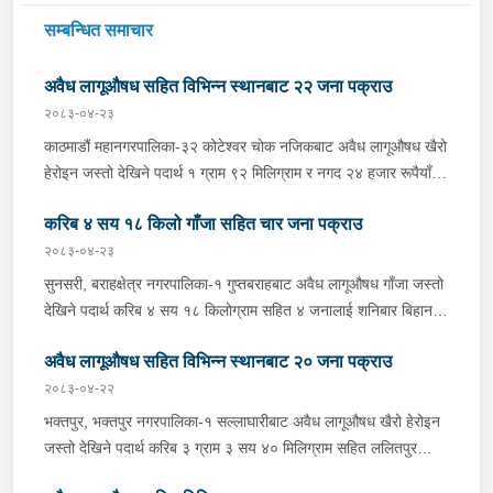
सम्बन्धित समाचार
अवैध लागूऔषध सहित विभिन्न स्थानबाट २२ जना पक्राउ
२०८३-०४-२३
काठमाडौं महानगरपालिका-३२ कोटेश्वर चोक नजिकबाट अवैध लागूऔषध खैरो
हेरोइन जस्तो देखिने पदार्थ १ ग्राम ९२ मिलिग्राम र नगद २४ हजार रूपैयाँ
सहित भक्तपुर मध्यपुर थिमी नगरपालिका-१ घर भएका ३१ वर्षीय अशिम श्रेष्ठ
करिब ४ सय १८ किलो गाँजा सहित चार जना पक्राउ
समेत २ जनालाई शुक्रबार बेलुकी प्रहरीले पक्राउ गरेको छ । प्रहरी प्रभाग
कोटेश्वरबाट खटिएको प्रहरीले उनीहरूलाई उक्त पदार्थ सहित पक्राउ गरेको
२०८३-०४-२३
हो । बाँके, नेपालगंज उपमहानगरपालिका-४ बाईपासबाट अवैध लागूऔषध
सुनसरी, बराहक्षेत्र नगरपालिका-१ गुप्तबराहबाट अवैध लागूऔषध गाँजा जस्तो
ब्राउनसुगर जस्तो देखिने पदार्थ ५ सय ४० मिलिग्राम सहित जाजरकोट
देखिने पदार्थ करिब ४ सय १८ किलोग्राम सहित ४ जनालाई शनिबार बिहान
नलगाड नगरपालिका-७ बस्ने २० वर्षीय सर्जन परियारलाई शुक्रबार दिउँसो
प्रहरीले पक्राउ गरेको छ । पक्राउ पर्नेहरूमा धरान उपमहानगरपालिका-१३
प्रहरीले पक्राउ गरेको छ । अस्थायी प्रहरी पोष्ट बसपार्कबाट खटिएको
अवैध लागूऔषध सहित विभिन्न स्थानबाट २० जना पक्राउ
बस्ने ३४ वर्षीय थमन राई, ओखलढुंगा मानेभन्ज्याङ गाउँपालिका-५ बस्ने २२
प्रहरीले उनलाई उक्त पदार्थ सहित पक्राउ गरेको हो । झापा, मेचीनगर
वर्षीया जिवनी राई, मोरङ कटहरी गाउँपालिका-३ बस्ने २६ वर्षीय अमर कामत
२०८३-०४-२२
नगरपालिका-८ बाट अवैध लागूऔषध खैरो हेरोइन ५३ ग्राम ४ सय ४०
र ३८ वर्षीय शंकर चौधरी रहेका छन् । इलाका प्रहरी कार्यालय
भक्तपुर, भक्तपुर नगरपालिका-१ सल्लाघारीबाट अवैध लागूऔषध खैरो हेरोइन
मिलिग्राम सहित २ जनालाई शनिबार बिहान प्रहरीले पक्राउ गरेको छ ।
महेन्द्रनगरबाट खटिएको प्रहरीले बराहक्षेत्रबाट चतरातर्फ आउँदै गरेको
जस्तो देखिने पदार्थ करिब ३ ग्राम ३ सय ४० मिलिग्राम सहित ललितपुर
पक्राउ पर्नेहरूमा सोही नगरपालिका-११ बस्ने २३ वर्षीय सोमनाथ राजवंशी र
प्र.१-०२-००२ च ४८५१ नम्बरको कार र को.११ प ५६०१ नम्बरको
गोदावरी नगरपालिका-३ टौखेल बस्ने १९ वर्षीय सुहान रम्तेललाई बिहीबार साँझ
मोरङ पथरी शनिश्चरे नगरपालिका-५ बस्ने २४ वर्षीय गणेश चौधरी रहेका छन्