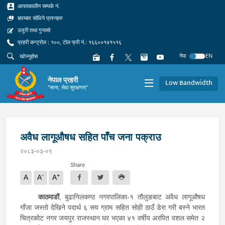
आपतकालीन सम्पर्क नं.
बारम्बार सोधिने प्रश्नहरु
उजुरी तथा गुनासो
प्रहरी कन्ट्रोल : १००, टोल फ्री नं.: १६६००१४१५१६
नेपा
EN
नेपाल प्रहरी
Low Bandwidth
"सत्य, सेवा सुरक्षणम्"
अवैध लागूऔषध सहित पाँच जना पक्राउ
२०८३-०३-०९
Share
-
+
A
A
A
काठमाडौं
, बुढानिलकण्ठ नगरपालिका-१ तौलुङबाट अवैध लागूऔषध
गाँजा जस्तो देखिने पदार्थ ६ सय ग्राम सहित सोही ठाउँ डेरा गरी बस्ने भारत
चित्रकोट नगर जयपुर राजस्थान घर भएका ४१ वर्षीय अरपित वशल समेत २