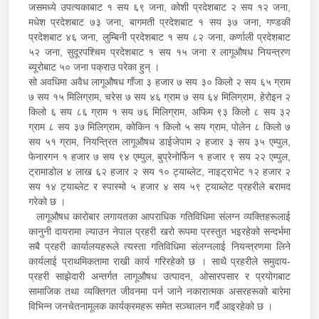
जसमध्ये उपत्यकाबाट १ सय ६९ जना, कोशी प्रदेशबाट २ सय १२ जना,
मधेश प्रदेशबाट ७३ जना, बागमती प्रदेशबाट १ सय ३७ जना, गण्डकी
प्रदेशबाट ४६ जना, लुम्बिनी प्रदेशबाट १ सय ८२ जना, कर्णाली प्रदेशबाट
५२ जना, सुदूरपश्चिम प्रदेशबाट १ सय १५ जना र लागूऔषध नियन्त्रण
ब्यूरोबाट ५० जना पक्राउ परेका हुन् ।
सो अवधिमा अवैध लागूऔषध गाँजा ३ हजार ७ सय ३० किलो २ सय ६५ ग्राम
७ सय १५ मिलिग्राम, चरेस ७ सय ४६ ग्राम ७ सय ६४ मिलिग्राम, हेरोइन २
किलो ६ सय ८६ ग्राम १ सय ७६ मिलिग्राम, अफिम ९३ किलो ८ सय ३२
ग्राम ८ सय ३७ मिलिग्राम, कोकिन १ किलो ५ सय ग्राम, पोलेन ८ किलो ७
सय ५१ ग्राम, नियन्त्रित लागूऔषध डाईजेपाम २ हजार ३ सय ३५ एम्पुल,
फेनारगन १ हजार ७ सय ९४ एम्पुल, बुप्रेनोर्फिन १ हजार ९ सय २२ एम्पुल,
ट्रामाडोल ४ लाख ६२ हजार २ सय १० ट्याब्लेट, नाइट्राभेट १२ हजार २
सय १४ ट्याब्लेट र स्पास्मो ५ हजार ४ सय ५९ ट्याब्लेट प्रहरीले बरामद
गरेको छ ।
लागूऔषध कारोबार लगायतका आपराधिक गतिविधिमा संलग्न व्यक्तिहरूलाई
कानुनी दायरामा ल्याउन नेपाल प्रहरी खरो रूपमा प्रस्तुत भइरहेको सन्दर्भमा
सबै प्रहरी कार्यालयहरूले त्यस्ता गतिविधिमा संलग्नलाई नियन्त्रणमा लिने
कार्यलाई प्राथमिकतामा राखी कार्य गरिरहेको छ । साथै प्रहरीले समुदाय-
प्रहरी साझेदारी अन्तर्गत लागूऔषध उत्पादन, ओसारपसार र प्रयोगबाट
सामाजिक तथा व्यक्तिगत जीवनमा पर्न जाने नकारात्मक असरहरूको बारेमा
विभिन्न जनचेतनामूलक कार्यक्रमहरू समेत सञ्चालन गर्दै आइरहेको छ ।