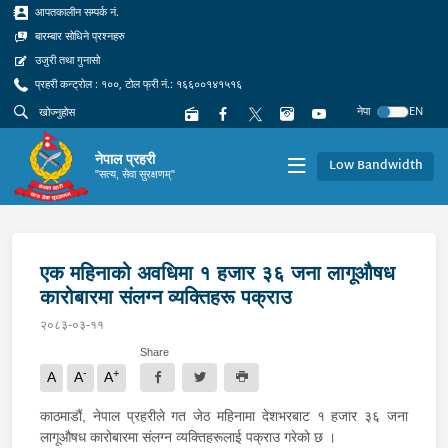
आपतकालीन सम्पर्क नं.
बारम्बार सोधिने प्रश्नहरु
उजुरी तथा गुनासो
प्रहरी कन्ट्रोल : १००, टोल फ्री नं.: १६६००१४१५१६
नेपा
EN
नेपाल प्रहरी
Low Bandwidth
"सत्य, सेवा सुरक्षणम्"
एक महिनाको अवधिमा १ हजार ३६ जना लागूऔषध
कारोबारमा संलग्न व्यक्तिहरू पक्राउ
२०८३-०३-११
Share
-
+
A
A
A
काठमाडौं, नेपाल प्रहरीले गत जेठ महिनामा देशभरबाट १ हजार ३६ जना
लागूऔषध कारोबारमा संलग्न व्यक्तिहरूलाई पक्राउ गरेको छ ।