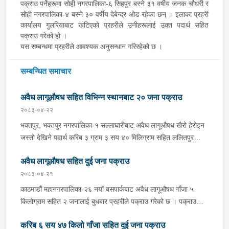
पक्राउ पर्नेहरूमा सोही नगरपालिका-६ सिहपुर बस्ने ३१ वर्षीय जनक चौधरी र
सोही नगरपालिका-४ बस्ने ३० वर्षीय देबेन्द्र ओड रहेका छन् । इलाका प्रहरी
कार्यालय गुलरियाबाट खटिएको प्रहरीले उनीहरूलाई उक्त पदार्थ सहित
पक्राउ गरेको हो ।
यस सम्बन्धमा प्रहरीले आवश्यक अनुसन्धान गरिरहेको छ ।
सम्बन्धित समाचार
अवैध लागूऔषध सहित विभिन्न स्थानबाट २० जना पक्राउ
२०८३-०४-२२
भक्तपुर, भक्तपुर नगरपालिका-१ सल्लाघारीबाट अवैध लागूऔषध खैरो हेरोइन
जस्तो देखिने पदार्थ करिब ३ ग्राम ३ सय ४० मिलिग्राम सहित ललितपुर
गोदावरी नगरपालिका-३ टौखेल बस्ने १९ वर्षीय सुहान रम्तेललाई बिहीबार साँझ
अवैध लागूऔषध सहित दुई जना पक्राउ
प्रहरीले पक्राउ गरेको छ । प्रहरी वृत्त जगातीबाट खटिएको प्रहरीले
बा.प्र.०२-०४५ प ३७८८ नम्बरको मोटरसाइकलमा सवार उनलाई उक्त पदार्थ
२०८३-०४-२१
सहित पक्राउ गरेको हो । यसैगरी भक्तपुर, मध्यपुर थिमी नगरपालिका-१
काठमाडौं महानगरपालिका-२६ नयाँ बसपार्कबाट अवैध लागूऔषध गाँजा ५
लोकन्थलीबाट अवैध लागूऔषध खैरो हेरोइन जस्तो देखिने पदार्थ करिब ४ ग्राम
किलोग्राम सहित २ जनालाई बुधबार प्रहरीले पक्राउ गरेको छ । पक्राउ
९० मिलिग्राम सहित ललितपुर, ललितपुर महानगरपालिका-२४ बस्ने ३४ वर्षीय
पर्नहरूमा भारत उत्तर प्रदेश लुधियाना ठेगाना भएका ४३ वर्षीय RENKU
अमित गुरूङलाई बिहीबार साँझ प्रहरीले पक्राउ गरेको छ । प्रहरी वृत्त
करिब ६ सय ४७ किलो गाँजा सहित दुई जना पक्राउ
MEHEN र भारत उत्तर प्रदेश जोया ठेगाना भएका ३२ वर्षीय