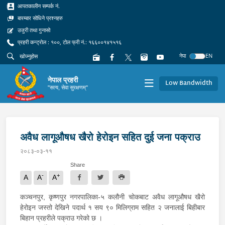
आपतकालीन सम्पर्क नं.
बारम्बार सोधिने प्रश्नहरु
उजुरी तथा गुनासो
प्रहरी कन्ट्रोल : १००, टोल फ्री नं.: १६६००१४१५१६
नेपा
EN
नेपाल प्रहरी
Low Bandwidth
"सत्य, सेवा सुरक्षणम्"
अवैध लागूऔषध खैरो हेरोइन सहित दुई जना पक्राउ
२०८३-०३-११
Share
-
+
A
A
A
कञ्चनपुर, कृष्णपुर नगरपालिका-५ कलौनी चोकबाट अवैध लागूऔषध खैरो
हेरोइन जस्तो देखिने पदार्थ १ सय ९० मिलिग्राम सहित २ जनालाई बिहीबार
बिहान प्रहरीले पक्राउ गरेको छ ।