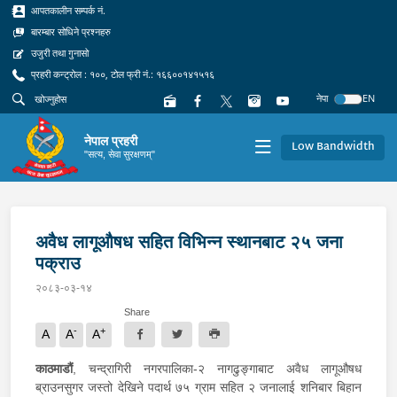
आपतकालीन सम्पर्क नं.
बारम्बार सोधिने प्रश्नहरु
उजुरी तथा गुनासो
प्रहरी कन्ट्रोल : १००, टोल फ्री नं.: १६६००१४१५१६
नेपा
EN
नेपाल प्रहरी
Low Bandwidth
"सत्य, सेवा सुरक्षणम्"
अवैध लागूऔषध सहित विभिन्न स्थानबाट २५ जना
पक्राउ
२०८३-०३-१४
Share
-
+
A
A
A
काठमाडौं
, चन्द्रागिरी नगरपालिका-२ नागढुङ्गाबाट अवैध लागूऔषध
ब्राउनसुगर जस्तो देखिने पदार्थ ७५ ग्राम सहित २ जनालाई शनिबार बिहान