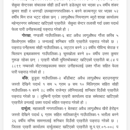
सेकुवा सेन्टरका संचालक सोही ठाउँ बस्ने डडेल्धुरा घर भएका ४५ वर्षीय शंकर
कुमार शाही र धनगढी उपमहानगरपालिका-१ बस्ने कञ्चनपुर घर भएका ५२
वर्षीय मिन राज भट्ट रहेका छन् । लागूऔषध नियन्त्रण ब्यूरो शाखा कार्यालय
महेन्द्रनगर समेतबाट खटिएको प्रहरीले सेकुवा सेन्टर तलासी गर्दा उक्त पदार्थ
फेला पारी उनीहरूलाई पक्राउ गरेको हो ।
गोरखा
, गण्डकी गाउँपालिका-६ बाट अवैध लागूऔषध गाँजा करिब ५
किलोग्राम सहित २ जनालाई शनिबार राति प्रहरीले पक्राउ गरेको छ ।
पक्राउ पर्नेहरूमा सोही गाउँपालिका-६ जट्टार बस्ने २२ वर्षीय गोविन्द चेपाङ र
चितवन इच्छाकामना गाउँपालिका-३ चुमखोला बस्ने ४० वर्षीय उत्तर कुमार
गुरूङ रहेका छन् । प्रहरी चौकी भुम्लिचोकबाट खटिएको प्रहरीले बा.८४ प
८८९९ नम्बरको मोटरसाइकलमा सवार उनीहरूलाई उक्त गाँजा सहित फेला
पारी पक्राउ गरेको हो ।
बाँके
, डुडुवा गाउँपालिका-२ बाँडीबाट अवैध लागूऔषध ब्राउनसुगर
जस्तो देखिने पदार्थ १ सय ५ ग्राम ७ सय १० मिलिग्राम सहित सोही
गाउँपालिका-१ बस्ने २८ वर्षीय राजेन्द्र लोनियालाई शनिबार दिउँसो प्रहरीले
पक्राउ गरेको छ । लुम्बिनी प्रदेश प्रहरी कार्यालय दाङ समेतबाट खटिएको
प्रहरीले उनलाई उक्त पदार्थ सहित पक्राउ गरेको हो ।
दार्चुला
, महाकाली नगरपालिका-९ बेतबाट अवैध लागूऔषध खैरो हेरोइन
जस्तो देखिने पदार्थ ६ ग्राम सहित मालिकार्जुन गाउँपालिका-१ भर्तोला बस्ने
२६ वर्षीय मनिष सामन्तलाई शनिबार दिउँसो प्रहरीले पक्राउ गरेको छ ।
जिल्ला प्रहरी कार्यालय दार्चुलाबाट खटिएको प्रहरीले सु.प.प्र.०१-००८ प