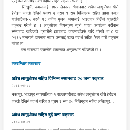
प्रहरीले उनलाई उक्त पदार्थ सहित पक्राउ गरेको हो ।
सिन्धुली
, कमलामाई नगरपालिका-९ भिमानबाट अवैध लागूऔषध खैरो
हेरोइन जस्तो देखिने पदार्थ २ ग्राम १ सय मिलिग्राम सहित झापा कमल
गाउँपालिका-५ बस्ने २८ वर्षीय पुजन थापालाई आइतबार दिउँसो प्रहरीले
पक्राउ गरेको छ । लागूऔषध नियन्त्रण ब्यूरो शाखा कार्यालय बर्दीबास
समेतबाट खटिएको प्रहरीले झापाबाट काठमाडौंतर्फ जाँदै गरेको बा.४ ख
२९६५ नम्बरको हायसमा सवार उनलाई उक्त पदार्थ सहित फेला पारी पक्राउ
गरेको हो ।
यस सम्बन्धमा प्रहरीले आवश्यक अनुसन्धान गरिरहेको छ ।
सम्बन्धित समाचार
अवैध लागूऔषध सहित विभिन्न स्थानबाट २० जना पक्राउ
२०८३-०४-२२
भक्तपुर, भक्तपुर नगरपालिका-१ सल्लाघारीबाट अवैध लागूऔषध खैरो हेरोइन
जस्तो देखिने पदार्थ करिब ३ ग्राम ३ सय ४० मिलिग्राम सहित ललितपुर
गोदावरी नगरपालिका-३ टौखेल बस्ने १९ वर्षीय सुहान रम्तेललाई बिहीबार साँझ
अवैध लागूऔषध सहित दुई जना पक्राउ
प्रहरीले पक्राउ गरेको छ । प्रहरी वृत्त जगातीबाट खटिएको प्रहरीले
बा.प्र.०२-०४५ प ३७८८ नम्बरको मोटरसाइकलमा सवार उनलाई उक्त पदार्थ
२०८३-०४-२१
सहित पक्राउ गरेको हो । यसैगरी भक्तपुर, मध्यपुर थिमी नगरपालिका-१