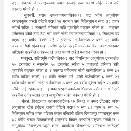
२९६ नम्बरको मोटरसाइकलमा सवार उनलाई उक्त पदार्थ सहित फेला पारी
पक्राउ गरेको हो ।
सुनसरी
, धरान उपमहानगरपालिका-१६ बाट अवैध लागूऔषध
ब्राउनसुगर जस्तो देखिने पदार्थ २७ ग्राम २ सय मिलिग्राम र नगद ३२ हजार
रूपैयाँ सहित २ जनालाई शनिबार राति प्रहरीले पक्राउ गरेको छ । पक्राउ
पर्नेहरूमा सोही ठाउँ डेरा गरी बस्ने सोही उपमहानगरपालिका-१३ शिवधारा घर
भएका ३३ वर्षीय बिक्की राई र हरिनगरा गाउँपालिका-२ बस्ने २३ वर्षीय
अरबाज सिदी रहेका छन् । कोशी प्रदेश प्रहरी कार्यालय विराटनगर समेतबाट
खटिएको प्रहरीले उनीहरूलाई उक्त पदार्थ सहित पक्राउ गरेको हो ।
धनकुटा,
सहिदभूमि गाउँपालिका-३ बाट नियन्त्रित लागूऔषध ट्रामाडोल
५५ ट्याब्लेट र स्पास्पेन ५० ट्याब्लेट सहित ५ जनालाई शनिबार राति
प्रहरीले पक्राउ गरेको छ । पक्राउ पर्नेहरूमा सोही गाउँपालिका-४ बस्ने ३१
वर्षीय कपिल कार्की, ३४ वर्षीय सन्देश राई, सोही गाउँपालिका-६ बस्ने २९
वर्षीय पर्वत कार्की, सोही गाउँपालिका-३ बस्ने २० वर्षीय युकेश राई र २३ वर्षीय
ओविन राई रहेका छन् । इलाका प्रहरी कार्यालय छिन्ताङ समेतबाट खटिएको
प्रहरीले उनीहरूलाई उक्त लागूऔषध सहित पक्राउ गरेको हो ।
मोरङ
, विराटनगर महानगरपालिका-१५ स्थित २ नम्बर ढाँटबाट अवैध
लागूऔषध खैरो हेरोइन जस्तो देखिने पदार्थ २ सय ८९ ग्राम ७ सय २०
मिलिग्राम सहित भारत पश्‍चिम बंगाल बनिहारी दक्षिण दिनाजपुर गंगारामपुर बस्ने
३२ वर्षीय चंचल सिकदारलाई आइतबार बिहान प्रहरीले पक्राउ गरेको छ ।
लागूऔषध नियन्त्रण ब्यूरो शाखा कार्यालय विराटनगर समेतबाट खटिएको