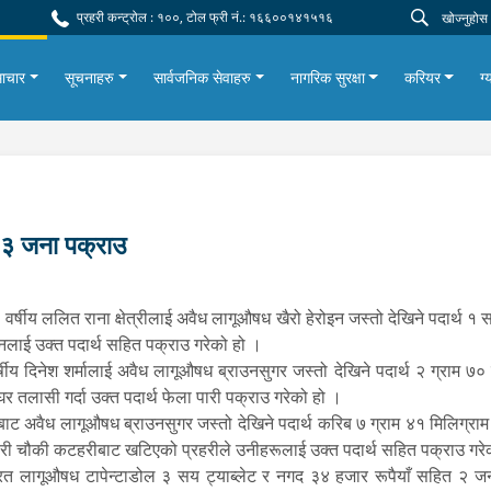
प्रहरी कन्ट्रोल : १००, टोल फ्री नं.: १६६००१४१५१६
ाचार
सूचनाहरु
सार्वजनिक सेवाहरु
नागरिक सुरक्षा
करियर
ग्
२३ जना पक्राउ
र्षीय ललित राना क्षेत्रीलाई अवैध लागूऔषध खैरो हेरोइन जस्तो देखिने पदार्थ १
नलाई उक्त पदार्थ सहित पक्राउ गरेको हो ।
्षीय दिनेश शर्मालाई अवैध लागूऔषध ब्राउनसुगर जस्तो देखिने पदार्थ २ ग्राम ७
घर तलासी गर्दा उक्त पदार्थ फेला पारी पक्राउ गरेको हो ।
अवैध लागूऔषध ब्राउनसुगर जस्तो देखिने पदार्थ करिब ७ ग्राम ४१ मिलिग्राम स
रहरी चौकी कटहरीबाट खटिएको प्रहरीले उनीहरूलाई उक्त पदार्थ सहित पक्राउ गर
ित लागूऔषध टापेन्टाडोल ३ सय ट्याब्लेट र नगद ३४ हजार रूपैयाँ सहित २ जन