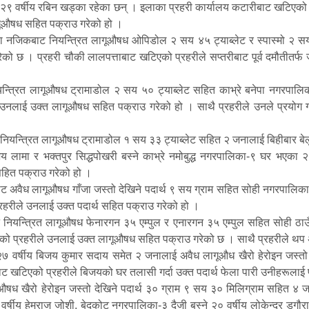
 र २९ वर्षीय रबिन खड्का रहेका छन् । इलाका प्रहरी कार्यालय कटारीबाट खटिएको प
ूऔषध सहित पक्राउ गरेको हो ।
ा नजिकबाट नियन्त्रित लागूऔषध ओपिडोल २ सय ४५ ट्याब्लेट र स्पास्मो २ सय
रेको छ । प्रहरी चौकी लालपत्ताबाट खटिएको प्रहरीले सप्तरीबाट पूर्व दमौतीतर्
न्त्रित लागूऔषध ट्रामाडोल २ सय ५० ट्याब्लेट सहित काभ्रे बनेपा नगरपालिका
ले उनलाई उक्त लागूऔषध सहित पक्राउ गरेको हो । साथै प्रहरीले उनले प्रय
यन्त्रित लागूऔषध ट्रामाडोल १ सय ३३ ट्याब्लेट सहित २ जनालाई बिहीबार बेलुकी
जय लामा र भक्तपुर सिद्धपोखरी बस्ने काभ्रे नमोबुद्ध नगरपालिका-९ घर भएका 
सहित पक्राउ गरेको हो ।
ट अवैध लागूऔषध गाँजा जस्तो देखिने पदार्थ ९ सय ग्राम सहित सोही नगरपालिका-
हरीले उनलाई उक्त पदार्थ सहित पक्राउ गरेको हो ।
नियन्त्रित लागूऔषध फेनारगन ३५ एम्पुल र एनारगन ३५ एम्पुल सहित सोही ठाउँ ब
को प्रहरीले उनलाई उक्त लागूऔषध सहित पक्राउ गरेको छ । साथै प्रहरीले थप
वर्षीय बिजय कुमार सदाय समेत २ जनालाई अवैध लागूऔध खैरो हेरोइन जस्तो दे
ाट खटिएको प्रहरीले बिजयको घर तलासी गर्दा उक्त पदार्थ फेला पारी उनीहरूलाई
ूऔषध खैरो हेरोइन जस्तो देखिने पदार्थ ३० ग्राम ९ सय ३० मिलिग्राम सहित ४ ज
 ३१ वर्षीय हेमराज जोशी, बेदकोट नगरपालिका-३ दैजी बस्ने २० वर्षीय लोकेन्द्र