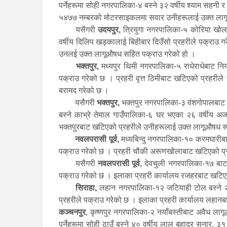
पर्नेहरूमा सोही नगरपालिका-४ बस्ने ३२ वर्षीय श्याम सहनी
५४७७ नम्बरको मोटरसाइकलमा सवार उनीहरूलाई उक्त लाग
यसैगरी
उदयपुर,
त्रियुगा नगरपालिका-५ कोरिया खोल
वर्षीय दिलिप खड्कालाई बिहीबार दिउँसो प्रहरीले पक्राउ ग
उनलई उक्त लागूऔषध सहित पक्राउ गरेको हो ।
भक्तपुर,
मध्यपुर थिमी नगरपालिका-५ राधेराधेबाट निय
पक्राउ गरेको छ । प्रहरी वृत्त ठिमीबाट खटिएको प्रहरी
बरामद गरेको छ ।
यसैगरी
भक्तपुर,
भक्तपुर नगरपालिका-३ वंशगोपालबाट नि
बस्ने काभ्रे तेमाल गाउँपालिका-६ घर भएका २६ वर्षीय अ
भक्तपुरबाट खटिएको प्रहरीले उनीहरूलाई उक्त लागूऔषध 
नवलपरासी पूर्व,
मध्यबिन्दु नगरपालिका-१० करमघारीबा
पक्राउ गरेको छ । प्रहरी चौकी अरूणखोलाबाट खटिएको प्र
यसैगरी
नवलपरासी पूर्व,
देवचुली नगरपालिका-१७ बाट 
पक्राउ गरेको छ । इलाका प्रहरी कार्यालय रजहरबाट खटिए
सिराहा,
लहान नगरपालिका-१२ जटियाही टोल बस्ने २७ 
प्रहरीले पक्राउ गरेको छ । इलाका प्रहरी कार्यालय लहानब
कञ्चनपुर
, कृष्णपुर नगरपालिका-२ नयाँबस्तीबाट अवैध लाग
पर्नेहरूमा सोही ठाउँ बस्ने ४० वर्षीय लाल बहादुर सुनार,