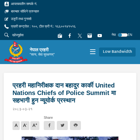
आपतकालीन सम्पर्क नं.
बारम्बार सोधिने प्रश्नहरु
उजुरी तथा गुनासो
प्रहरी कन्ट्रोल : १००, टोल फ्री नं.: १६६००१४१५१६
नेपा
EN
नेपाल प्रहरी
Low Bandwidth
"सत्य, सेवा सुरक्षणम्"
प्रहरी महानिरीक्षक दान बहादुर कार्की United
Nations Chiefs of Police Summit मा
सहभागी हुन न्यूयोर्क प्रस्थान
२०८३-०३-२१
Share
-
+
A
A
A