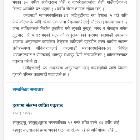
भएका ३० वर्षीय अंकितराज गिरी र काभ्रेपलाञ्चोक रोशी गाउँपालिका-२
शिखर आमबोटे घर भएका ३५ वर्षीय रोमन तामाङ रहेका छन् ।
काठमाडौं महानगरपालिका-३२ जडिबुटीबाट गत वैशाख ५ गते राति
पेप्सिकोलातर्फ जाँदै गरेका एक जना पैदलयात्रीलाई मोटरसाइकलमा सवार २
जना व्यक्तिहरूले निर्घात कुटपिट गरी सुनको मुन्द्रा, नगद र मोबाइल समेत
लुटपाट गरी फरार भएको घटनाको अनुसन्धानको क्रममा काठमाडौं उपत्यका
अपराध अनुसन्धान कार्यालय टेकुबाट खटिएको प्रहरीले उक्त कार्यमा संलग्न
उनीहरूमध्ये अंकितराजलाई काठमाडौं महानगरपालिका-३२ सिभिल
अस्पतालबाट र रोमनलाई भक्तपुर मध्यपुर थिमी नगरपालिका-३ कौशलटारबाट
पक्राउ गरेको हो ।
उनीहरूलाई थप आवश्यक अनुसन्धान एवम् कारबाहीको लागि जिल्ला
प्रहरी परिसर काठमाडौं पठाइएको छ ।
सम्बन्धित समाचार
हत्यामा संलग्न व्यक्ति पक्राउ
२०८३-०४-२४
सोलुखुम्बु, सोलुदुधकुण्ड नगरपालिका-११ गन्जे डाँडा बस्ने ४६ वर्षीय तोई
बहादुर कटवालको हत्या भएको घटनामा संलग्न रहेको अभियोगमा सोही
नगरपालिका-११ राम्पा बस्ने १९ वर्षीय रोशन भन्ने भुवन सिंह कार्कीलाई