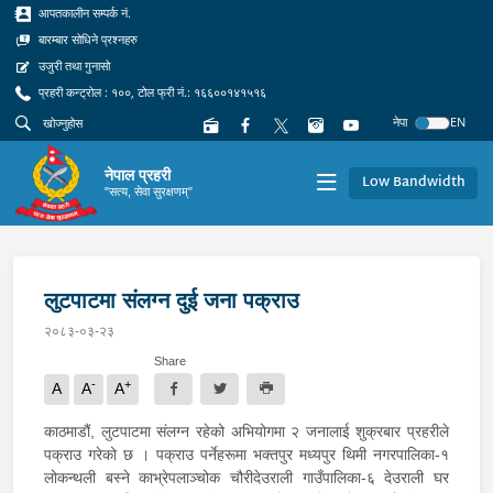
आपतकालीन सम्पर्क नं.
बारम्बार सोधिने प्रश्नहरु
उजुरी तथा गुनासो
प्रहरी कन्ट्रोल : १००, टोल फ्री नं.: १६६००१४१५१६
नेपा
EN
नेपाल प्रहरी
Low Bandwidth
"सत्य, सेवा सुरक्षणम्"
लुटपाटमा संलग्न दुई जना पक्राउ
२०८३-०३-२३
Share
-
+
A
A
A
काठमाडौं, लुटपाटमा संलग्न रहेको अभियोगमा २ जनालाई शुक्रबार प्रहरीले
पक्राउ गरेको छ । पक्राउ पर्नेहरूमा भक्तपुर मध्यपुर थिमी नगरपालिका-१
लोकन्थली बस्ने काभ्रेपलाञ्चोक चौरीदेउराली गाउँपालिका-६ देउराली घर