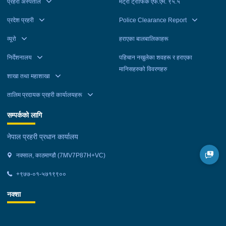
प्रहरी अस्पताल
मेट्रो ट्राफिक एफ.एम. ९५.५
प्रदेश प्रहरी
Police Clearance Report
व्यूरो
हराएका बालबालिकाहरू
निर्देशनालय
पहिचान नखुलेका शवहरू र हराएका
मानिसहरुको विवरणहरु
शाखा तथा महाशाखा
तालिम प्रदायक प्रहरी कार्यालयहरू
सम्पर्कको लागि
नेपाल प्रहरी प्रधान कार्यालय
नक्साल, काठमाण्डौ (7MV7P87H+VC)
+९७७-०१-५७१९९००
नक्शा