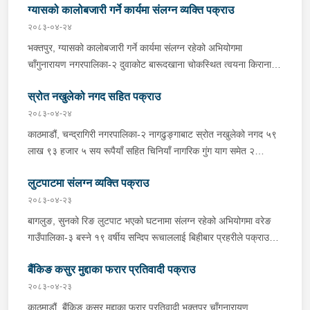
ग्यासको कालोबजारी गर्ने कार्यमा संलग्न व्यक्ति पक्राउ
आइतबार बिहान प्रहरीले पक्राउ गरेको छ । तोई बहादुर आफ्नै घरमा शनिबार
बिहान मृत अवस्थामा फेला परेको घटनाको अनुसन्धानको क्रममा जिल्ला
२०८३-०४-२४
प्रहरी कार्यालय सोलुखुम्बु समेतबाट खटिएको प्रहरीले भुवन सिंहलाई पक्राउ
भक्तपुर, ग्यासको कालोबजारी गर्ने कार्यमा संलग्न रहेको अभियोगमा
गरेको हो । अनुसन्धानको क्रममा भुवन सिंहले आपसी वादविवादको क्रममा
चाँगुनारायण नगरपालिका-‍२ दुवाकोट बारूदखाना चोकस्थित त्वयना किराना
चक्कु प्रहार गरी तोई बहादुरको हत्या गरेको खुल्न आएको छ । यस सम्बन्धमा
पसल संचालन गरी बस्ने ५७ वर्षीय तुलसीराम त्वयनालाई शनिबार प्रहरीले
प्रहरीले आवश्यक अनुसन्धान गरिरहेको छ ।
स्रोत नखुलेको नगद सहित पक्राउ
पक्राउ गरेको छ । तुलसीरामले उपभोक्ताहरूलाई एलपी ग्यास प्रति
सिलिण्डर ७ हजार रूपैयाँको दरले विक्री वितरण गरेको भन्ने खबर प्राप्त
२०८३-०४-२४
हुनासाथ जिल्ला प्रहरी परिसर भक्तपुरबाट खटिएको प्रहरीले उनलाई पक्राउ
काठमाडौं, चन्द्रागिरी नगरपालिका-२ नागढुङ्गाबाट स्रोत नखुलेको नगद ५९
गरेको हो ।यस सम्बन्धमा प्रहरीले आवश्यक अनुसन्धान गरिरहेको छ ।
लाख ९३ हजार ५ सय रूपैयाँ सहित चिनियाँ नागरिक गुंग याग समेत २
जनालाई शनिबार साँझ प्रहरीले पक्राउ गरेको छ । प्रहरी प्रभाग
लुटपाटमा संलग्न व्यक्ति पक्राउ
नागढुङ्गाबाट खटिएको प्रहरीले सप्तरीबाट काठमाडौंतर्फ आउँदै गरेको ज.१ च
१६६४ नम्बरको स्कारपियोलाई जाँच गर्दा उक्त नगद फेला पारी स्कारपियोमा
२०८३-०४-२३
सवार उनीहरूलाई पक्राउ गरेको हो । यस सम्बन्धमा प्रहरीले आवश्यक
बागलुङ, सुनको रिङ लुटपाट भएको घटनामा संलग्न रहेको अभियोगमा वरेङ
अनुसन्धान गरिरहेको छ ।
गाउँपालिका-३ बस्ने १९ वर्षीय सन्दिप रूचाललाई बिहीबार प्रहरीले पक्राउ
गरेको छ । सन्दिपले वरेङ गाउँपालिका-३ बाटाकाचौर मजुवामा पीडितलाई डर,
बैंकिङ कसुर मुद्दाका फरार प्रतिवादी पक्राउ
धाक धम्की दिई सुनको रिङ लुटेको भन्ने खबर प्राप्त हुनासाथ इलाका प्रहरी
कार्यालय वरेङबाट खटिएको प्रहरीले उनलाई पक्राउ गरेको हो । उनी उपर
२०८३-०४-२३
जिल्ला अदालत बागलुङबाट ५ दिन म्याद थप अनुमति लिई यस सम्बन्धमा
काठमाडौं, बैंकिङ कसुर मुद्दाका फरार प्रतिवादी भक्तपुर चाँगुनारायण