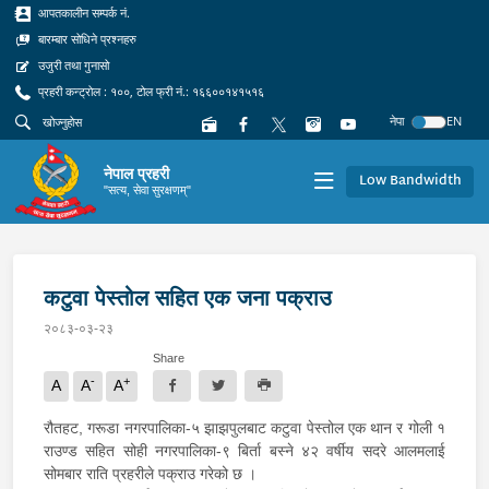
आपतकालीन सम्पर्क नं.
बारम्बार सोधिने प्रश्नहरु
उजुरी तथा गुनासो
प्रहरी कन्ट्रोल : १००, टोल फ्री नं.: १६६००१४१५१६
नेपा
EN
नेपाल प्रहरी
Low Bandwidth
"सत्य, सेवा सुरक्षणम्"
कटुवा पेस्तोल सहित एक जना पक्राउ
२०८३-०३-२३
Share
-
+
A
A
A
रौतहट, गरूडा नगरपालिका-५ झाझपुलबाट कटुवा पेस्तोल एक थान र गोली १
राउण्ड सहित सोही नगरपालिका-९ बिर्ता बस्ने ४२ वर्षीय सदरे आलमलाई
सोमबार राति प्रहरीले पक्राउ गरेको छ ।