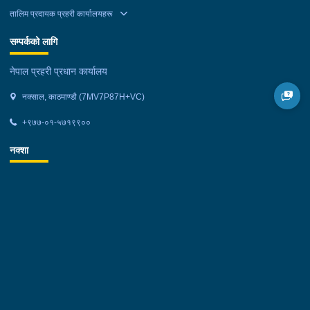
तालिम प्रदायक प्रहरी कार्यालयहरू
सम्पर्कको लागि
नेपाल प्रहरी प्रधान कार्यालय
नक्साल, काठमाण्डौ (7MV7P87H+VC)
+९७७-०१-५७१९९००
नक्शा