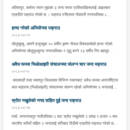
भएको भन्ने उजुरीको आधारमा काठमाडौं उपत्यका अपराध अनुसन्धान कार्यालय
ललितपुर, कर्तव्य ज्यान मुद्दाका ३ जना फरार प्रतिवादीहरूलाई आइतबार
टेकुबाट खटिएको प्रहरीले उनलाई काठमाडौं महानगरपालिका-३१ बाट पक्राउ
प्रहरीले पक्राउ गरेको छ । पक्राउ पर्नेहरूमा गोदावरी नगरपालिका-८
गरेको हो । उनलाई आवश्यक अनुसन्धान तथा कारबाहीको लागि वैदेशिक
डुकुछाप बस्ने ३० वर्षीय प्रदिप थापा मगर, ३० वर्षीय प्रबिन थापा मगर र ३०
रोजगार विभाग ताहाचल काठमाडौं पठाइएको छ ।
हत्या गरेको अभियोगमा पक्राउ
वर्षीय गोपिनी थापा मगर रहेका छन् ।गोदावरी नगरपालिका-८ डुकुछापकी एक
युवतीको २०७७ चैत २ गते हत्या भएको घटनामा संलग्न रही फरार रहेका
२०८३-०४-१९
उनीहरूलाई जिल्ला प्रहरी परिसर ललितपुरबाट खटिएको प्रहरीले पक्राउ
सोलुखुम्बु, आफ्नै हजुरबुबा ५० वर्षीय कृष्ण गोपाल विश्वकर्माको हत्या गरेको
गरेको छ ।उनीहरू उपर जिल्ला अदालत ललितपुरबाट ३ दिन म्याद थप
अभियोगमा सोलुदुधकुण्ड नगरपालिका-१ लुदु बस्ने २३ वर्षीय निर बहादुर
अनुमति लिई यस सम्बन्धमा प्रहरीले आवश्यक अनुसन्धान गरिरहेको छ ।
विश्वकर्मालाई मंगलबार दिउँसो प्रहरीले पक्राउ गरेको छ ।निर बहादुरले
अवैध रूपमा भिओआइपी संचालनमा संलग्न चार जना पक्राउ
सोमबार राति कुटपिट गर्दा कृष्ण गोपाल गम्भीर घाइते भएको भन्ने खबर प्राप्त
हुनासाथ प्रहरी चौकी नुनथलाबाट खटिएको प्रहरीले निर बहादुरलाई पक्राउ
२०८३-०४-१८
गरेको हो । गम्भीर घाइते भएका कृष्ण गोपालको स्वास्थ्य चौकी नुनथलामा
काठमाडौं तथा भक्तपुर जिल्लाका विभिन्न स्थानबाट अवैध रूपमा अन्तर्राष्ट्रिय
उपचारको क्रममा मंगलबार दिउँसो मृत्यु भएको हो । यस सम्बन्धमा प्रहरीले
कल बाइपास (भिओआइपी) संचालनमा संलग्न रहेको अभियोगमा ४ जनालाई
आवश्यक अनुसन्धान गरिरहेको छ ।
प्रहरीले पक्राउ गरेको छ । पक्राउ पर्नेहरूमा काठमाडौं महानगरपालिका-८
स्रोत नखुलेको नगद सहित दुई जना पक्राउ
जयबागेश्वरी डेरा गरी बस्ने गोरखा घर भएका २२ को वर्षीय प्रोशेस गुरूङ,
काठमाडौं महानगरपालिका-७ गणेशस्थान बस्ने शंखरापुर नगरपालिका-१ घर
२०८३-०४-१७
भएकी २० वर्षीया मुना श्रेष्ठ, भक्तपुर सूर्यविनायक नगरपालिका-४ डेरा गरी
पर्सा, जगरनाथपुर गाउँपालिका-२ बाट स्रोत नखुलेको २ लाख ९ हजार ५ सय
बस्ने कञ्चनपुर घर भएका २१ वर्षीय जेनित झुकाल र भक्तपुर सूर्यविनायक
भारतीय रूपैयाँ सहित २ जनालाई शनिबार दिउँसो प्रहरीले पक्राउ गरेको छ ।
नगरपालिका-१ बस्ने ३४ वर्षीय कृष्ण नगरकोटी रहेका छन् । केन्द्रीय