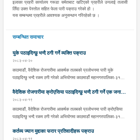
इलाका प्रहरी कार्यालय गरूडा समेतबाट खटिएको प्रहरीले उनलाई तलासी
लिँदा उक्त पेस्तोल सहित फेला पारी पक्राउ गरेको हो ।
यस सम्बन्धमा प्रहरीले आवश्यक अनुसन्धान गरिरहेको छ ।
सम्बन्धित समाचार
युके पठाइदिन्छु भन्दै ठगी गर्ने व्यक्ति पक्राउ
२०८३-०४-२०
काठमाडौं, वैदेशिक रोजगारीमा आकर्षक तलबको प्रलोभनमा पारी युके
पठाइदिन्छु भन्दै रकम ठगी गरेको अभियोगमा काठमाडौं महानगरपालिका-३१
बस्ने धनुषा जनकनन्दिनी गाउँपालिका-२ घर भएका २६ वर्षीय रिजवान शेषलाई
वैदेशिक रोजगारीमा क्रोएसिया पठाइदिन्छु भन्दै ठगी गर्ने एक जना
मंगलबार प्रहरीले पक्राउ गरेको छ । रिजवानले युके पठाइदिन्छु भन्दै १
जना पीडितबाट ७ लाख रूपैयाँ लिई सम्पर्कविहीन भएको भन्ने पीडितको
२०८३-०४-१९
पक्राउ
उजुरीको आधारमा काठमाडौं उपत्यका अपराध अनुसन्धान कार्यालय टेकुबाट
काठमाडौं, वैदेशिक रोजगारीमा आकर्षक तलबको प्रलोभनमा पारी क्रोएसिया
खटिएको प्रहरीले उनलाई काठमाडौं महानगरपालिका-३१ बाट पक्राउ गरेको
पठाइदिन्छु भन्दै रकम ठगी गरेको अभियोगमा काठमाडौं महानगरपालिका-३१
हो । उनलाई आवश्यक अनुसन्धान तथा कारबाहीको लागि वैदेशीक रोजगार
बस्ने कन्चनपुर भीमदत्त नगरपालिका-११ घर भएका ४४ वर्षीय नवराज
विभाग ताहाचल काठमाडौं पठाइएको छ ।
कर्तव्य ज्यान मुद्दाका फरार प्रतिवादीहरू पक्राउ
भट्टलाई आइतबार प्रहरीले पक्राउ गरेको छ ।नवराजले क्रोएसिया
पठाइदिन्छु भन्दै १ जना पीडितबाट ८ लाख ५० हजार रूपैयाँ लिई सम्पर्कविहीन
२०८३-०४-१९