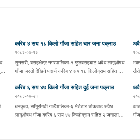
करिब ४ सय १८ किलो गाँजा सहित चार जना पक्राउ
अवै
२०८३-०४-२३
२०८
पक्
ैध
सुनसरी, बराहक्षेत्र नगरपालिका-१ गुप्तबराहबाट अवैध लागूऔषध
भक्
्राम
गाँजा जस्तो देखिने पदार्थ करिब ४ सय १८ किलोग्राम सहित ४
खैर
जनालाई शनिबार बिहान प्रहरीले पक्राउ गरेको छ । पक्राउ
मिल
करिब ६ सय ४७ किलो गाँजा सहित दुई जना पक्राउ
अवै
पर्नेहरूमा धरान उपमहानगरपालिका-१३ बस्ने ३४ वर्षीय थमन
१९ 
२०८३-०४-२१
२०८
राई, ओखलढुंगा मानेभन्ज्याङ गाउँपालिका-५ बस्ने २२ वर्षीया
छ ।
्थ
जिवनी राई, मोरङ कटहरी गाउँपालिका-३ बस्ने २६ वर्षीय अमर
३७८
ी
धनकुटा, साँगुरीगढी गाउँपालिका-६ भेडेटार चोकबाट अवैध
काठ
ा-४
कामत र ३८ वर्षीय शंकर चौधरी रहेका छन् । इलाका प्रहरी
पक्
लागूऔषध गाँजा करिब ६ सय ४७ किलोग्राम सहित २ जनालाई
गाँ
 ५
कार्यालय महेन्द्रनगरबाट खटिएको प्रहरीले बराहक्षेत्रबाट
नगर
ाख
बिहीबार बिहान प्रहरीले पक्राउ गरेको छ । पक्राउ पर्नेहरूमा
गरे
चतरातर्फ आउँदै गरेको प्र.१-०२-००२ च ४८५१ नम्बरको कार र
जस्
राउ
मकवानपुर कैलाश गाउँपालिका-३ बस्ने २७ वर्षीय उमेश थिङ
भएक
को.११ प ५६०१ नम्बरको मोटरसाइकललाई जाँच गर्दा कारभित्र
ललि