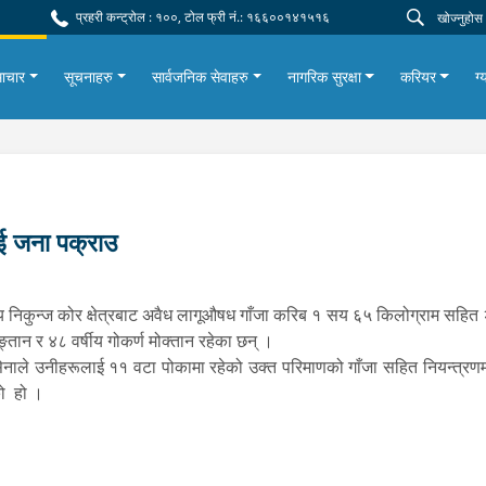
प्रहरी कन्ट्रोल : १००, टोल फ्री नं.: १६६००१४१५१६
ाचार
सूचनाहरु
सार्वजनिक सेवाहरु
नागरिक सुरक्षा
करियर
ग्
ई जना पक्राउ
य निकुन्ज कोर क्षेत्रबाट अवैध लागूऔषध गाँजा करिब १ सय ६५ किलोग्राम सहित 
ाङ्तान र ४८ वर्षीय गोकर्ण मोक्तान रहेका छन् ।
सेनाले उनीहरूलाई ११ वटा पोकामा रहेको उक्त परिमाणको गाँजा सहित नियन्त्रणम
को हो ।