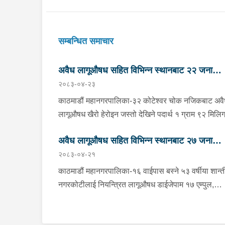
सम्बन्धित समाचार
अवैध लागूऔषध सहित विभिन्न स्थानबाट २२ जना
२०८३-०४-२३
पक्राउ
काठमाडौं महानगरपालिका-३२ कोटेश्वर चोक नजिकबाट अव
लागूऔषध खैरो हेरोइन जस्तो देखिने पदार्थ १ ग्राम ९२ मिलिग
र नगद २४ हजार रूपैयाँ सहित भक्तपुर मध्यपुर थिमी
अवैध लागूऔषध सहित विभिन्न स्थानबाट २७ जना
नगरपालिका-१ घर भएका ३१ वर्षीय अशिम श्रेष्ठ समेत २
२०८३-०४-२१
जनालाई शुक्रबार बेलुकी प्रहरीले पक्राउ गरेको छ । प्रहरी
पक्राउ
प्रभाग कोटेश्वरबाट खटिएको प्रहरीले उनीहरूलाई उक्त पदार
काठमाडौं महानगरपालिका-१६ वाईपास बस्ने ५३ वर्षीया शान्त
सहित पक्राउ गरेको हो । बाँके, नेपालगंज उपमहानगरपालिक
नगरकोटीलाई नियन्त्रित लागूऔषध डाईजेपाम १७ एम्पुल,
बाईपासबाट अवैध लागूऔषध ब्राउनसुगर जस्तो देखिने पदार्थ
बुप्रेनोर्फिन १७ एम्पुल, प्रमोथाजाइन १७ एम्पुल र नगद २ ल
सय ४० मिलिग्राम सहित जाजरकोट नलगाड नगरपालिका-७
२६ हजार ८ सय ५० रूपैयाँ सहित बुधबार साँझ प्रहरीले पक्
बस्ने २० वर्षीय सर्जन परियारलाई शुक्रबार दिउँसो प्रहरीले