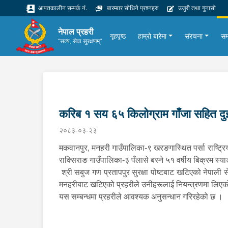
आपतकालीन सम्पर्क नं.
बारम्बार सोधिने प्रश्नहरु
उजुरी तथा गुनासो
नेपाल प्रहरी
गृहपृष्ठ
हाम्रो बारेमा
संरचना
सम
"सत्य, सेवा सुरक्षणम्"
करिब १ सय ६५ किलोग्राम गाँजा सहित दु
२०८३-०३-२३
मकवानपुर, मनहरी गाउँपालिका-९ खरङगास्थित पर्सा राष्ट्रि
राक्सिराङ गाउँपालिका-३ पँलासे बस्ने ५१ वर्षीय बिक्रम स्य
श्री सबुज गण प्रतापपुर सुरक्षा पोष्टबाट खटिएको नेपाली 
मनहरीबाट खटिएको प्रहरीले उनीहरूलाई नियन्त्रणमा लिए
यस सम्बन्धमा प्रहरीले आवश्यक अनुसन्धान गरिरहेको छ ।