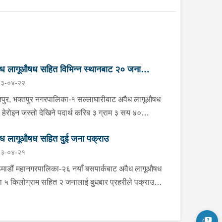
ध लागूऔषध सहित विभिन्न स्थानबाट २० जना
३-०४-२२
राउ
तपुर, भक्तपुर नगरपालिका-१ सल्लाघारीबाट अवैध लागूऔषध
ो हेरोइन जस्तो देखिने पदार्थ करिब ३ ग्राम ३ सय ४०
िग्राम सहित ललितपुर गोदावरी नगरपालिका-३ टौखेल बस्ने
ध लागूऔषध सहित दुई जना पक्राउ
वर्षीय सुहान रम्तेललाई बिहीबार साँझ प्रहरीले पक्राउ गरेको
३-०४-२१
 प्रहरी वृत्त जगातीबाट खटिएको प्रहरीले बा.प्र.०२-०४५ प
८ नम्बरको मोटरसाइकलमा सवार उनलाई उक्त पदार्थ सहित
माडौं महानगरपालिका-२६ नयाँ बसपार्कबाट अवैध लागूऔषध
राउ गरेको हो । यसैगरी भक्तपुर, मध्यपुर थिमी
जा ५ किलोग्राम सहित २ जनालाई बुधबार प्रहरीले पक्राउ
पालिका-१ लोकन्थलीबाट अवैध लागूऔषध खैरो हेरोइन
को छ । पक्राउ पर्नहरूमा भारत उत्तर प्रदेश लुधियाना ठेगाना
तो देखिने पदार्थ करिब ४ ग्राम ९० मिलिग्राम सहित
ा ४३ वर्षीय RENKU MEHEN र भारत उत्तर प्रदेश
तपुर, ललितपुर महानगरपालिका-२४ बस्ने ३४ वर्षीय अमित