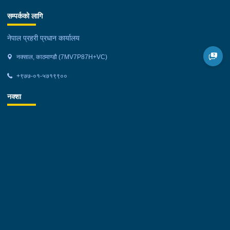
सम्पर्कको लागि
नेपाल प्रहरी प्रधान कार्यालय
नक्साल, काठमाण्डौ (7MV7P87H+VC)
+९७७-०१-५७१९९००
नक्शा