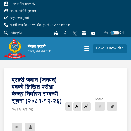
आपतकालीन सम्पर्क नं.
बारम्बार सोधिने प्रश्नहरु
उजुरी तथा गुनासो
प्रहरी कन्ट्रोल : १००, टोल फ्री नं.: १६६००१४१५१६
नेपा
EN
नेपाल प्रहरी
Low Bandwidth
"सत्य, सेवा सुरक्षणम्"
प्रहरी जवान (जनपद)
पदको लिखित परीक्षा
केन्द्र निर्धारण सम्बन्धी
Share
सूचना (२०८१-१२-२६)
-
+
A
A
A
२०८१-१२-२७