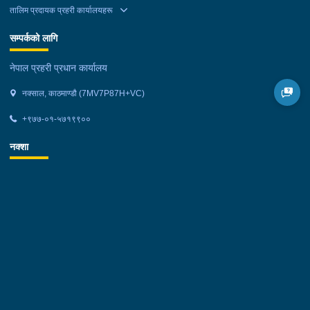
तालिम प्रदायक प्रहरी कार्यालयहरू
सम्पर्कको लागि
नेपाल प्रहरी प्रधान कार्यालय
नक्साल, काठमाण्डौ (7MV7P87H+VC)
+९७७-०१-५७१९९००
नक्शा