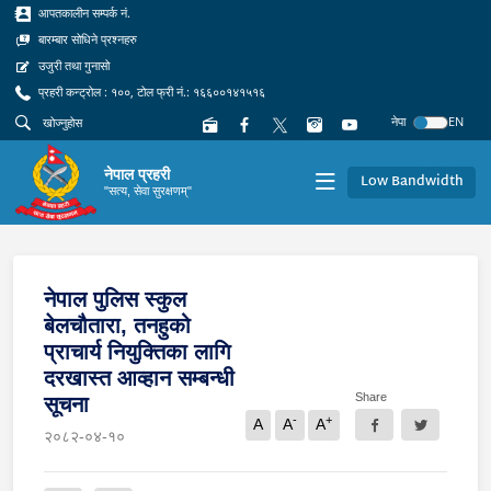
आपतकालीन सम्पर्क नं.
बारम्बार सोधिने प्रश्नहरु
उजुरी तथा गुनासो
प्रहरी कन्ट्रोल : १००, टोल फ्री नं.: १६६००१४१५१६
नेपा
EN
नेपाल प्रहरी
Low Bandwidth
"सत्य, सेवा सुरक्षणम्"
नेपाल पुलिस स्कुल
बेलचौतारा, तनहुको
प्राचार्य नियुक्तिका लागि
दरखास्त आव्हान सम्बन्धी
Share
सूचना
-
+
A
A
A
२०८२-०४-१०