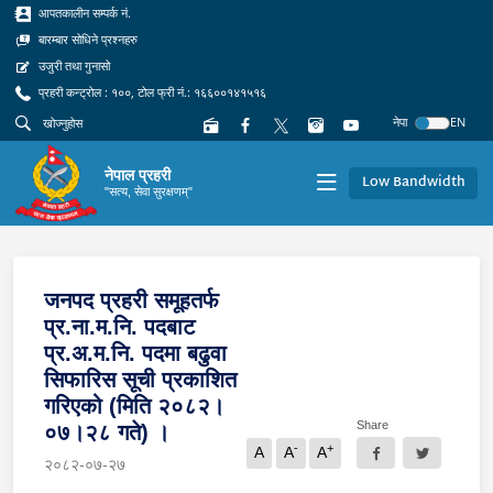
आपतकालीन सम्पर्क नं.
बारम्बार सोधिने प्रश्नहरु
उजुरी तथा गुनासो
प्रहरी कन्ट्रोल : १००, टोल फ्री नं.: १६६००१४१५१६
नेपा
EN
नेपाल प्रहरी
Low Bandwidth
"सत्य, सेवा सुरक्षणम्"
जनपद प्रहरी समूहतर्फ
प्र.ना.म.नि. पदबाट
प्र.अ.म.नि. पदमा बढुवा
सिफारिस सूची प्रकाशित
गरिएको (मिति २०८२।
Share
०७।२८ गते) ।
-
+
A
A
A
२०८२-०७-२७