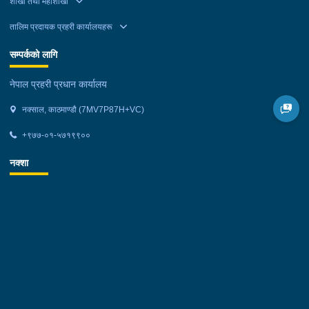
शाखा तथा महाशाखा
तालिम प्रदायक प्रहरी कार्यालयहरू
सम्पर्कको लागि
नेपाल प्रहरी प्रधान कार्यालय
नक्साल, काठमाण्डौ (7MV7P87H+VC)
+९७७-०१-५७१९९००
नक्शा