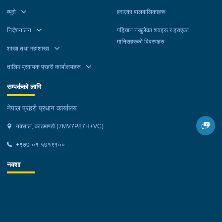
व्यूरो
हराएका बालबालिकाहरू
निर्देशनालय
पहिचान नखुलेका शवहरू र हराएका
मानिसहरुको विवरणहरु
शाखा तथा महाशाखा
तालिम प्रदायक प्रहरी कार्यालयहरू
सम्पर्कको लागि
नेपाल प्रहरी प्रधान कार्यालय
नक्साल, काठमाण्डौ (7MV7P87H+VC)
+९७७-०१-५७१९९००
नक्शा