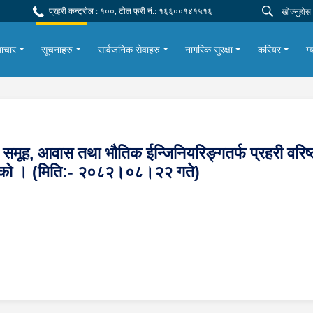
प्रहरी कन्ट्रोल : १००, टोल फ्री नं.: १६६००१४१५१६
ाचार
सूचनाहरु
सार्वजनिक सेवाहरु
नागरिक सुरक्षा
करियर
ग्
प समूह, आवास तथा भौतिक ईन्जिनियरिङ्गतर्फ प्रहरी वरिष्
रिएको । (मिति:- २०८२।०८।२२ गते)