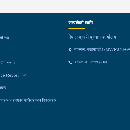
सम्पर्कको लागि
नेपाल प्रहरी प्रधान कार्यालय
मती संघ
नक्साल, काठमाण्डौ (7MV7P87H+V
र
+९७७-०१-५७१९९००
फ.एम. ९५.५
nce Report
ाहरू
शवहरू र हराएका मानिसहरुको विवरणहरु