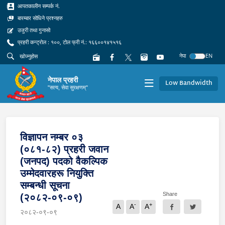
आपतकालीन सम्पर्क नं.
बारम्बार सोधिने प्रश्नहरु
उजुरी तथा गुनासो
प्रहरी कन्ट्रोल : १००, टोल फ्री नं.: १६६००१४१५१६
नेपा
EN
नेपाल प्रहरी
Low Bandwidth
"सत्य, सेवा सुरक्षणम्"
विज्ञापन नम्बर ०३
(०८१-८२) प्रहरी जवान
(जनपद) पदको वैकल्पिक
उम्मेदवारहरू नियुक्‍ति
सम्बन्धी सूचना
Share
(२०८२-०९-०९)
-
+
A
A
A
२०८२-०९-०९