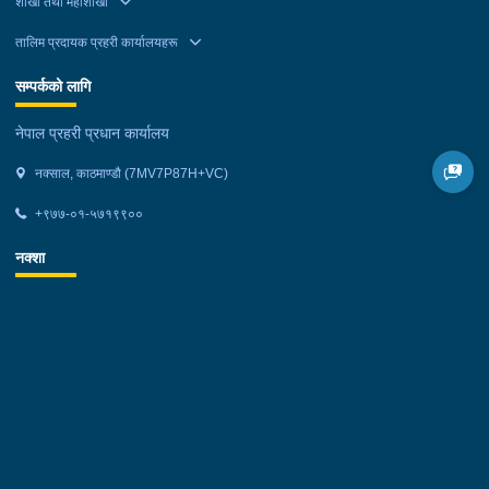
शाखा तथा महाशाखा
तालिम प्रदायक प्रहरी कार्यालयहरू
सम्पर्कको लागि
नेपाल प्रहरी प्रधान कार्यालय
नक्साल, काठमाण्डौ (7MV7P87H+VC)
+९७७-०१-५७१९९००
नक्शा