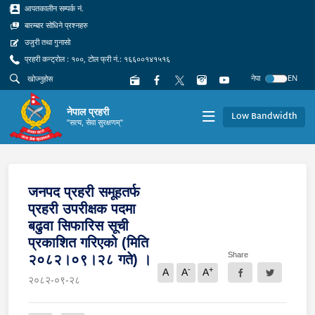
आपतकालीन सम्पर्क नं.
बारम्बार सोधिने प्रश्नहरु
उजुरी तथा गुनासो
प्रहरी कन्ट्रोल : १००, टोल फ्री नं.: १६६००१४१५१६
नेपा
EN
नेपाल प्रहरी
Low Bandwidth
"सत्य, सेवा सुरक्षणम्"
जनपद प्रहरी समूहतर्फ
प्रहरी उपरीक्षक पदमा
बढुवा सिफारिस सूची
प्रकाशित गरिएको (मिति
Share
२०८२।०९।२८ गते) ।
-
+
A
A
A
२०८२-०९-२८