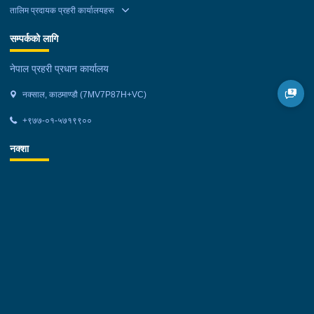
तालिम प्रदायक प्रहरी कार्यालयहरू
सम्पर्कको लागि
नेपाल प्रहरी प्रधान कार्यालय
नक्साल, काठमाण्डौ (7MV7P87H+VC)
+९७७-०१-५७१९९००
नक्शा