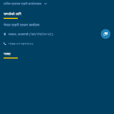
तालिम प्रदायक प्रहरी कार्यालयहरू
सम्पर्कको लागि
नेपाल प्रहरी प्रधान कार्यालय
नक्साल, काठमाण्डौ (7MV7P87H+VC)
+९७७-०१-५७१९९००
नक्शा