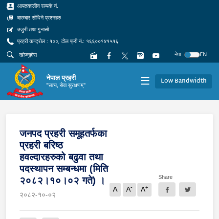
आपतकालीन सम्पर्क नं.
बारम्बार सोधिने प्रश्नहरु
उजुरी तथा गुनासो
प्रहरी कन्ट्रोल : १००, टोल फ्री नं.: १६६००१४१५१६
नेपा
EN
नेपाल प्रहरी
Low Bandwidth
"सत्य, सेवा सुरक्षणम्"
जनपद प्रहरी समूहतर्फका
प्रहरी बरिष्ठ
हवल्दारहरुको बढुवा तथा
पदस्थापन सम्बन्धमा (मिति
Share
२०८२।१०।०२ गते) ।
-
+
A
A
A
२०८२-१०-०२