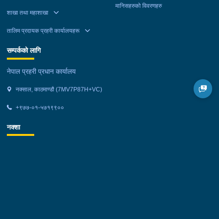
मानिसहरुको विवरणहरु
शाखा तथा महाशाखा
तालिम प्रदायक प्रहरी कार्यालयहरू
सम्पर्कको लागि
नेपाल प्रहरी प्रधान कार्यालय
नक्साल, काठमाण्डौ (7MV7P87H+VC)
+९७७-०१-५७१९९००
नक्शा