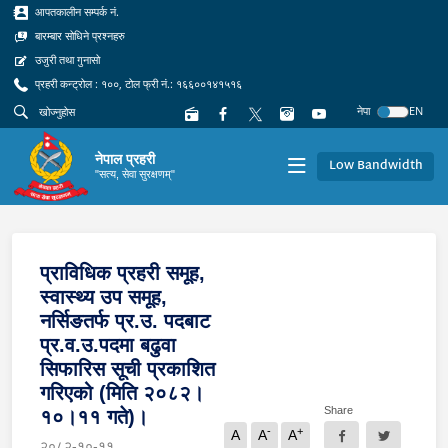
आपतकालीन सम्पर्क नं.
बारम्बार सोधिने प्रश्नहरु
उजुरी तथा गुनासो
प्रहरी कन्ट्रोल : १००, टोल फ्री नं.: १६६००१४१५१६
नेपा
EN
नेपाल प्रहरी
Low Bandwidth
"सत्य, सेवा सुरक्षणम्"
प्राविधिक प्रहरी समूह,
स्वास्थ्य उप समूह,
नर्सिङतर्फ प्र.उ. पदबाट
प्र.व.उ.पदमा बढुवा
सिफारिस सूची प्रकाशित
गरिएको (मिति २०८२।
Share
१०।११ गते)।
-
+
A
A
A
२०८२-१०-११