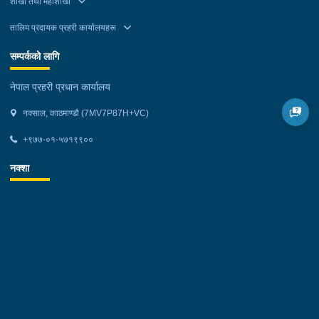
शाखा तथा महाशाखा
तालिम प्रदायक प्रहरी कार्यालयहरू
सम्पर्कको लागि
नेपाल प्रहरी प्रधान कार्यालय
नक्साल, काठमाण्डौ (7MV7P87H+VC)
+९७७-०१-५७१९९००
नक्शा