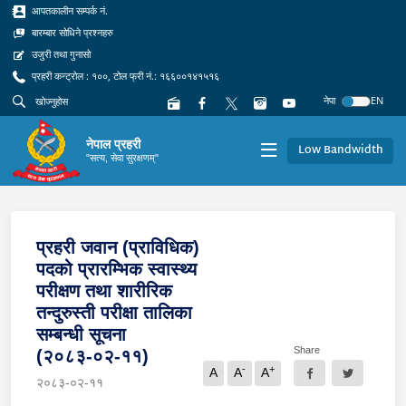
आपतकालीन सम्पर्क नं.
बारम्बार सोधिने प्रश्नहरु
उजुरी तथा गुनासो
प्रहरी कन्ट्रोल : १००, टोल फ्री नं.: १६६००१४१५१६
नेपा
EN
नेपाल प्रहरी
Low Bandwidth
"सत्य, सेवा सुरक्षणम्"
प्रहरी जवान (प्राविधिक)
पदको प्रारम्भिक स्वास्थ्य
परीक्षण तथा शारीरिक
तन्दुरुस्ती परीक्षा तालिका
सम्बन्धी सूचना
Share
(२०८३-०२-११)
-
+
A
A
A
२०८३-०२-११