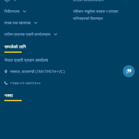
व्यूरो
हराएका बालबालिकाहरू
निर्देशनालय
पहिचान नखुलेका शवहरू र हराएका
मानिसहरुको विवरणहरु
शाखा तथा महाशाखा
तालिम प्रदायक प्रहरी कार्यालयहरू
सम्पर्कको लागि
नेपाल प्रहरी प्रधान कार्यालय
नक्साल, काठमाण्डौ (7MV7P87H+VC)
+९७७-०१-५७१९९००
नक्शा