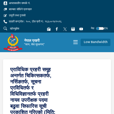
आपतकालीन सम्पर्क नं.
बारम्बार सोधिने प्रश्नहरु
उजुरी तथा गुनासो
प्रहरी कन्ट्रोल : १००, टोल फ्री नं.: १६६००१४१५१६
नेपा
EN
नेपाल प्रहरी
Low Bandwidth
"सत्य, सेवा सुरक्षणम्"
प्राविधिक प्रहरी समूह
अन्तर्गत चिकित्सकतर्फ,
नर्सिङतर्फ, सूचना
प्रविधितर्फ र
विधिविज्ञानतर्फ प्रहरी
नायव उपरीक्षक पदमा
बढुवा सिफारिस सूची
प्रकाशित गरिएको (मिति: