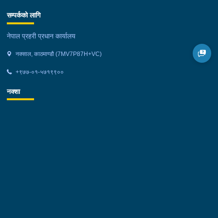
सम्पर्कको लागि
नेपाल प्रहरी प्रधान कार्यालय
नक्साल, काठमाण्डौ (7MV7P87H+VC)
+९७७-०१-५७१९९००
नक्शा