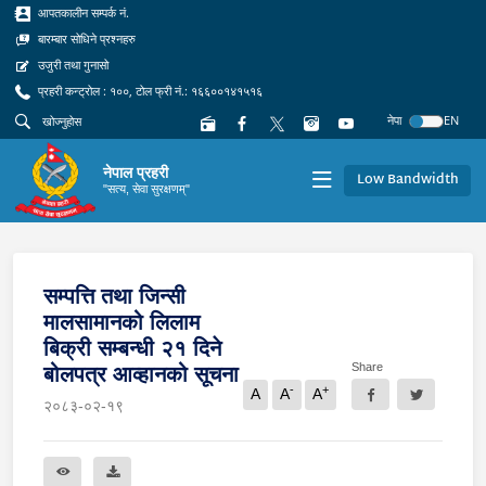
आपतकालीन सम्पर्क नं.
बारम्बार सोधिने प्रश्नहरु
उजुरी तथा गुनासो
प्रहरी कन्ट्रोल : १००, टोल फ्री नं.: १६६००१४१५१६
नेपा
EN
नेपाल प्रहरी
Low Bandwidth
"सत्य, सेवा सुरक्षणम्"
सम्पत्ति तथा जिन्सी
मालसामानको लिलाम
बिक्री सम्बन्धी २१ दिने
Share
बोलपत्र आव्हानको सूचना
-
+
A
A
A
२०८३-०२-१९